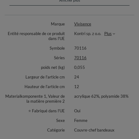
Afficher plus
pour les journées fraîches d’automne et d’hiver, il aide à protéger les
oreilles et à conserver la chaleur sans alourdir votre look.
Conçu et cousu en Pologne, ce bandeau se porte avec un manteau, une
Marque
Vivisence
doudoune ou un trench pour un style féminin et moderne. Idéal en ville,
pour les trajets quotidiens ou les promenades du week end. Composition:
Entité responsable de ce produit
Kontri sp. z o.o.
Plus
62% acrylique, 38% polyamide. Facile à coordonner avec vos écharpes et
dans l'UE
accessoires préférés, il devient vite un incontournable de votre garde
robe de saison.
Symbole
70116
Séries
70116
poids net (kg)
0,055
Largeur de l'article cm
24
Hauteur de l'article cm
12
Materialkomponente 1, Valeur de
acrylique 62%, polyamide 38%
la matière première 2
⭐ Fabriqué dans l'UE
Oui
Sexe
Femme
Catégorie
Couvre-chef bandeaux