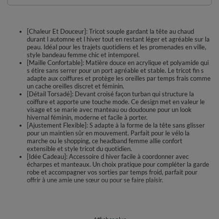
[Chaleur Et Douceur]: Tricot souple gardant la tête au chaud
durant l automne et l hiver tout en restant léger et agréable sur la
peau. Idéal pour les trajets quotidiens et les promenades en ville,
style bandeau femme chic et intemporel.
[Maille Confortable]: Matière douce en acrylique et polyamide qui
s étire sans serrer pour un port agréable et stable. Le tricot fin s
adapte aux coiffures et protège les oreilles par temps frais comme
un cache oreilles discret et féminin.
[Détail Torsadé]: Devant croisé façon turban qui structure la
coiffure et apporte une touche mode. Ce design met en valeur le
visage et se marie avec manteau ou doudoune pour un look
hivernal féminin, moderne et facile à porter.
[Ajustement Flexible]: S adapte à la forme de la tête sans glisser
pour un maintien sûr en mouvement. Parfait pour le vélo la
marche ou le shopping, ce headband femme allie confort
extensible et style tricot du quotidien.
[Idée Cadeau]: Accessoire d hiver facile à coordonner avec
écharpes et manteaux. Un choix pratique pour compléter la garde
robe et accompagner vos sorties par temps froid, parfait pour
offrir à une amie une sœur ou pour se faire plaisir.
Le bandeau Vivisence 70116 habille votre tête avec une maille douce et
agréable au toucher. Son devant torsadé apporte une note élégante façon
turban, tout en gardant la coiffure en place. La matière souple épouse la
forme de la tête et reste confortable tout au long de la journée. Parfait