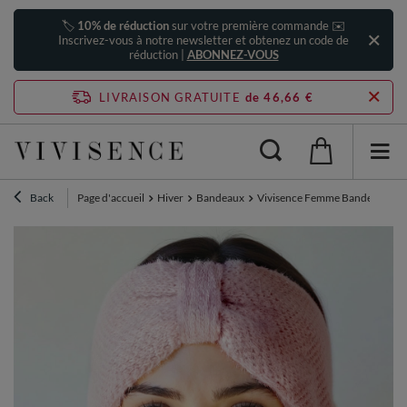
🏷️
10% de réduction
sur votre première commande ✉️
Inscrivez-vous à notre newsletter et obtenez un code de
réduction |
ABONNEZ-VOUS
LIVRAISON GRATUITE
de 46,66 €
Back
Page d'accueil
Hiver
Bandeaux
Vivisence Femme Bandeau Trico