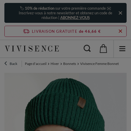
🏷️
10% de réduction
sur votre première commande ✉️
Inscrivez-vous à notre newsletter et obtenez un code de
réduction |
ABONNEZ-VOUS
LIVRAISON GRATUITE
de 46,66 €
Back
Page d'accueil
Hiver
Bonnets
Vivisence Femme Bonnet Hiver La