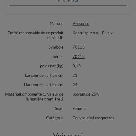
Afficher plus
gratte pas, ce qui en fait un allié parfait pour la marche, les trajets en ville
ou les week ends au grand air. Son design sobre et intemporel se combine
facilement avec vos manteaux et écharpes préférés pour un look élégant
et décontracté.
Marque
Vivisence
Conseil style: associez le bonnet avec le foulard 7113 pour créer un
Entité responsable de ce produit
Kontri sp. z o.o.
Plus
ensemble coordonné et harmonieux, adapté aussi bien au quotidien qu
dans l'UE
aux occasions plus habillées.
Symbole
70113
Composition: 75% laine mérinos, 25% polyamide.
Séries
70113
poids net (kg)
0,13
Largeur de l'article cm
21
Hauteur de l'article cm
24
Materialkomponente 1, Valeur de
polyamide 25%
la matière première 2
Sexe
Femme
Catégorie
Couvre-chef casquettes
Voir aussi