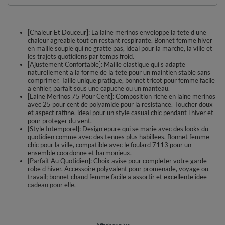
[Chaleur Et Douceur]: La laine merinos enveloppe la tete d une
chaleur agreable tout en restant respirante. Bonnet femme hiver
en maille souple qui ne gratte pas, ideal pour la marche, la ville et
les trajets quotidiens par temps froid.
[Ajustement Confortable]: Maille elastique qui s adapte
naturellement a la forme de la tete pour un maintien stable sans
comprimer. Taille unique pratique, bonnet tricot pour femme facile
a enfiler, parfait sous une capuche ou un manteau.
[Laine Merinos 75 Pour Cent]: Composition riche en laine merinos
avec 25 pour cent de polyamide pour la resistance. Toucher doux
et aspect raffine, ideal pour un style casual chic pendant l hiver et
pour proteger du vent.
[Style Intemporel]: Design epure qui se marie avec des looks du
quotidien comme avec des tenues plus habillees. Bonnet femme
chic pour la ville, compatible avec le foulard 7113 pour un
ensemble coordonne et harmonieux.
[Parfait Au Quotidien]: Choix avise pour completer votre garde
robe d hiver. Accessoire polyvalent pour promenade, voyage ou
travail; bonnet chaud femme facile a assortir et excellente idee
cadeau pour elle.
Découvrez un bonnet d hiver pensé pour le confort quotidien. Tricoté
dans une maille douce, il épouse naturellement la forme de la tête et
reste agréable toute la journée. La laine mérinos offre chaleur et
respirabilité, idéale pour affronter le froid sans surchauffe. La texture ne