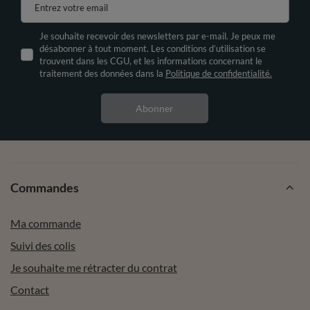
Entrez votre email
Je souhaite recevoir des newsletters par e-mail. Je peux me
désabonner à tout moment. Les conditions d’utilisation se
trouvent dans les CGU, et les informations concernant le
traitement des données dans la
Politique de confidentialité.
Abonner
Commandes
Ma commande
Suivi des colis
Je souhaite me rétracter du contrat
Contact