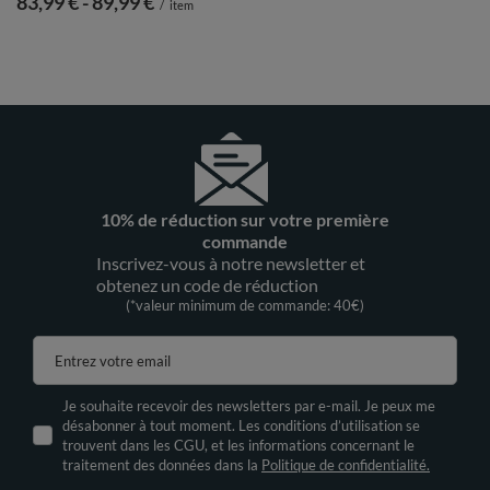
de
83,99 €
-
vers le bas
89,99 €
/
item
10% de réduction sur votre première
commande
Inscrivez-vous à notre newsletter et
obtenez un code de réduction
(*valeur minimum de commande: 40€)
Entrez votre email
Je souhaite recevoir des newsletters par e-mail. Je peux me
désabonner à tout moment. Les conditions d’utilisation se
trouvent dans les CGU, et les informations concernant le
traitement des données dans la
Politique de confidentialité.