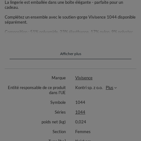
La lingerie est emballée dans une boîte élégante - parfaite pour un
cadeau.
Complétez un ensemble avec le soutien-gorge Vivisence 1044 disponible
séparément.
Composition : 51% polyamide, 23% élasthanne, 17% nylon, 9% polyster
Afficher plus
Marque
Vivisence
Entité responsable de ce produit
Kontri sp. z o.o.
Plus
dans l'UE
Symbole
1044
Séries
1044
poids net (kg)
0,024
Section
Femmes