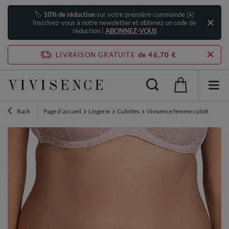
🏷️
10% de réduction
sur votre première commande ✉️
Inscrivez-vous à notre newsletter et obtenez un code de
réduction |
ABONNEZ-VOUS
LIVRAISON GRATUITE
de 46,70 €
Back
Page d'accueil
Lingerie
Culottes
Vivisence femme culotte slip é