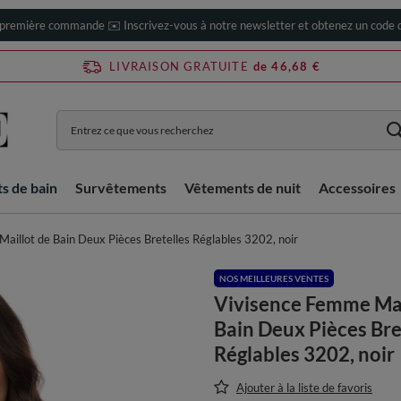
 première commande ✉️ Inscrivez-vous à notre newsletter et obtenez un code d
LIVRAISON GRATUITE
de 46,68 €
ts de bain
Survêtements
Vêtements de nuit
Accessoires
aillot de Bain Deux Pièces Bretelles Réglables 3202, noir
NOS MEILLEURES VENTES
Vivisence Femme Mai
Bain Deux Pièces Bre
Réglables 3202, noir
Ajouter à la liste de favoris