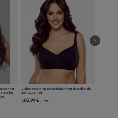
Bonnets Soup
56,99 €
/
 Balconnet
Vivisence soutien-gorge de bain haut de maillot de
Bretelles
bain 3226, noir
ant
100,99 €
/
item