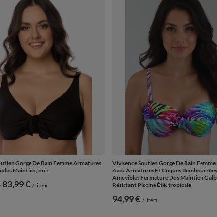
outien Gorge De Bain Femme Armatures
Vivisence Soutien Gorge De Bain Femme
ples Maintien, noir
Avec Armatures Et Coques Rembourrées 
Amovibles Fermeture Dos Maintien Galb
-
vers le bas
83,99 €
Résistant Piscine Été, tropicale
/
item
94,99 €
/
item