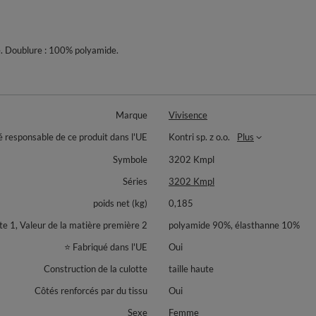
e. Doublure : 100% polyamide.
Marque
Vivisence
é responsable de ce produit dans l'UE
Kontri sp. z o.o.
Plus
Symbole
3202 Kmpl
Séries
3202 Kmpl
poids net (kg)
0,185
 1, Valeur de la matière première 2
polyamide 90%, élasthanne 10%
⭐ Fabriqué dans l'UE
Oui
Construction de la culotte
taille haute
Côtés renforcés par du tissu
Oui
Sexe
Femme