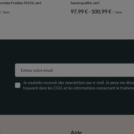
urnées Froides 7015S, vert
haute qualité, vert
de
97,99 €
-
vers le bas
100,99 €
/
item
/
item
Entrez votre email
Je souhaite recevoir des newsletters par e-mail. Je peux me désa
trouvent dans les CGU, et les informations concernant le traite
e
Aide