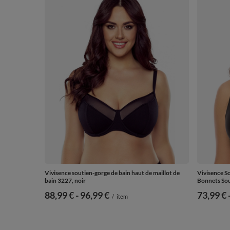
Vivisence soutien-gorge de bain haut de maillot de
Vivisence S
bain 3227, noir
Bonnets Sou
de
88,99 €
-
vers le bas
96,99 €
de
73,99 €
/
item