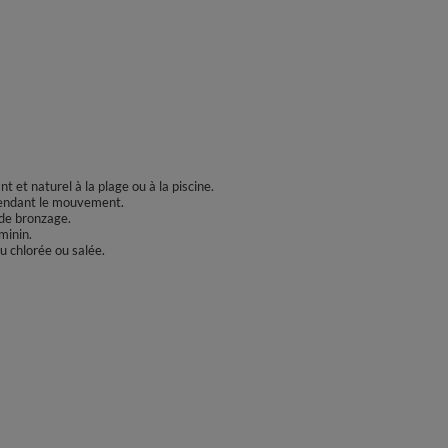
 et naturel à la plage ou à la piscine.
 pendant le mouvement.
 de bronzage.
minin.
au chlorée ou salée.