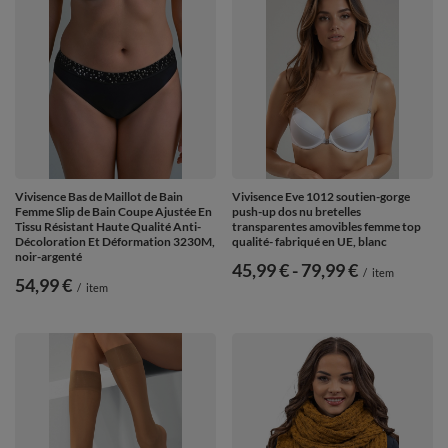
Vivisence Bas de Maillot de Bain
Vivisence Eve 1012 soutien-gorge
Femme Slip de Bain Coupe Ajustée En
push-up dos nu bretelles
Tissu Résistant Haute Qualité Anti-
transparentes amovibles femme top
Décoloration Et Déformation 3230M,
qualité- fabriqué en UE, blanc
noir-argenté
de
45,99 €
-
vers le bas
79,99 €
/
item
54,99 €
/
item