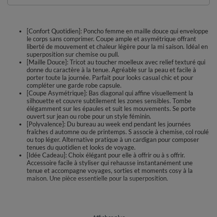
[Confort Quotidien]: Poncho femme en maille douce qui enveloppe
le corps sans comprimer. Coupe ample et asymétrique offrant
liberté de mouvement et chaleur légère pour la mi saison. Idéal en
superposition sur chemise ou pull.
[Maille Douce]: Tricot au toucher moelleux avec relief texturé qui
donne du caractère à la tenue. Agréable sur la peau et facile à
porter toute la journée. Parfait pour looks casual chic et pour
compléter une garde robe capsule.
[Coupe Asymétrique]: Bas diagonal qui affine visuellement la
silhouette et couvre subtilement les zones sensibles. Tombe
élégamment sur les épaules et suit les mouvements. Se porte
ouvert sur jean ou robe pour un style féminin.
[Polyvalence]: Du bureau au week end pendant les journées
fraîches d automne ou de printemps. S associe à chemise, col roulé
ou top léger. Alternative pratique à un cardigan pour composer
tenues du quotidien et looks de voyage.
[Idée Cadeau]: Choix élégant pour elle à offrir ou à s offrir.
Accessoire facile à styliser qui rehausse instantanément une
tenue et accompagne voyages, sorties et moments cosy à la
maison. Une pièce essentielle pour la superposition.
Un poncho en maille à la coupe asymétrique qui apporte une note chic et
décontractée à vos superpositions. Sa texture structurée crée un joli
relief et met en valeur chaque tenue, de la chemise au pull fin. La ligne
ample et le bas asymétrique offrent une grande liberté de mouvement et