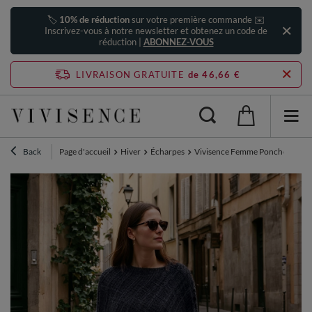
🏷️
10% de réduction
sur votre première commande ✉️
Inscrivez-vous à notre newsletter et obtenez un code de
réduction |
ABONNEZ-VOUS
LIVRAISON GRATUITE
de 46,66 €
Back
Page d'accueil
Hiver
Écharpes
Vivisence Femme Poncho Maille