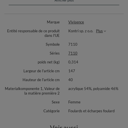
Afficher plus
un tombé élégant sur les épaules. Idéal pour les journées plus fraîches et
la mi‑saison, il se glisse facilement dans votre vestiaire du quotidien
comme dans des looks plus habillés.
Marque
Vivisence
Polyvalent, il s’associe à un jean, une robe ou un pantalon tailleur pour un
style féminin sans effort. Le toucher est agréable, pensé pour un confort
Entité responsable de ce produit
Kontri sp. z o.o.
Plus
durable tout au long de la journée. Accessoire parfait pour composer des
dans l'UE
silhouettes superposées et harmonieuses, au bureau, en ville ou en
voyage.
Symbole
7110
Composition: 54% acrylique, 46% polyamide.
Séries
7110
poids net (kg)
0,314
Largeur de l'article cm
147
Hauteur de l'article cm
40
Materialkomponente 1, Valeur de
acrylique 54%, polyamide 46%
la matière première 2
Sexe
Femme
Catégorie
Foulards et écharpes foulard
Voir aussi