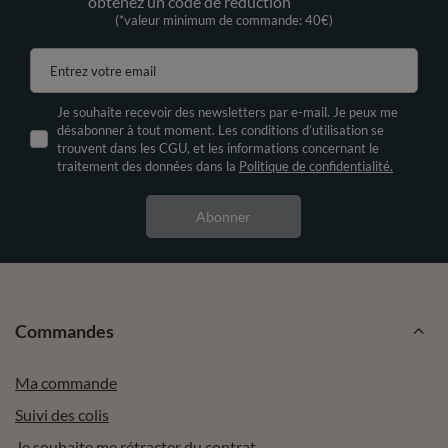
obtenez un code de réduction
(*valeur minimum de commande: 40€)
Entrez votre email
Je souhaite recevoir des newsletters par e-mail. Je peux me
désabonner à tout moment. Les conditions d’utilisation se
trouvent dans les CGU, et les informations concernant le
traitement des données dans la
Politique de confidentialité.
Abonner
Commandes
Ma commande
Suivi des colis
Je souhaite me rétracter du contrat