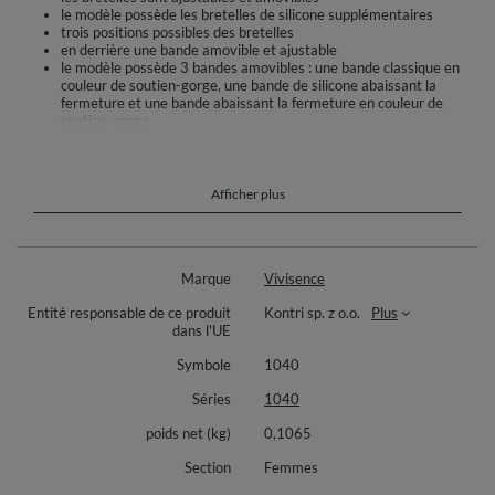
le modèle possède les bretelles de silicone supplémentaires
trois positions possibles des bretelles
en derrière une bande amovible et ajustable
le modèle possède 3 bandes amovibles : une bande classique en
couleur de soutien-gorge, une bande de silicone abaissant la
fermeture et une bande abaissant la fermeture en couleur de
soutien-gorge
Composition : 88% polyamide, 8% coton, 4% élasthanne
Afficher plus
Marque
Vivisence
Entité responsable de ce produit
Kontri sp. z o.o.
Plus
dans l'UE
Symbole
1040
Séries
1040
poids net (kg)
0,1065
Section
Femmes