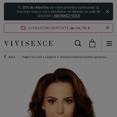
🏷️
10% de réduction
sur votre première commande ✉️
Inscrivez-vous à notre newsletter et obtenez un code de
réduction |
ABONNEZ-VOUS
LIVRAISON GRATUITE
de 46,70 €
Back
Page d'accueil
Lingerie
Vivisence femme soutien-gorge push-up d