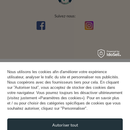
Suivez-nous:
Nous utilisons les cookies afin d'améliorer votre expérience
utilisateur, analyser le trafic du site et personnaliser nos publicités.
Nous coopérons avec des fournisseurs tiers pour cela. En cliquant
sur ”Autoriser tout”, vous acceptez de stocker des cookies dans
votre navigateur. Vous pourrez toujours les désactiver ultérieurement
(visitez justement «Paramètres des cookies»). Pour en savoir plus
et / ou pour choisir des catégories spécifiques de cookies que vous
souhaitez autoriser, cliquez sur "Personnaliser".
Autoriser tout