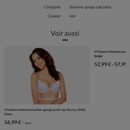
Catégorie
Soutiens-gorge spécialisé
Couleur
noir
Voir aussi
Vivisence femme souti
beige
de
52,99 €
-
vers le
57,99 
Vivisence femme soutien-gorge push-up dos nu 1040,
blanc
56,99 €
/
item