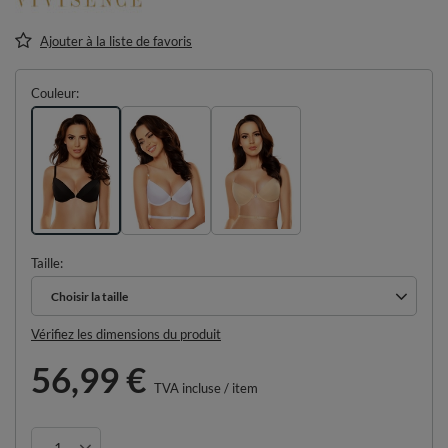
Ajouter à la liste de favoris
Couleur
Taille
Choisir la taille
Choisir la taille
Vérifiez les dimensions du produit
56,99 €
TVA incluse
/
item