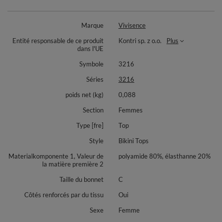
Filet : 80% polyamide, 20% élasthanne
Marque
Vivisence
Entité responsable de ce produit
Kontri sp. z o.o.
Plus
dans l'UE
Symbole
3216
Séries
3216
poids net (kg)
0,088
Section
Femmes
Type [fre]
Top
Style
Bikini Tops
Materialkomponente 1, Valeur de
polyamide 80%, élasthanne 20%
la matière première 2
Taille du bonnet
C
Côtés renforcés par du tissu
Oui
Sexe
Femme