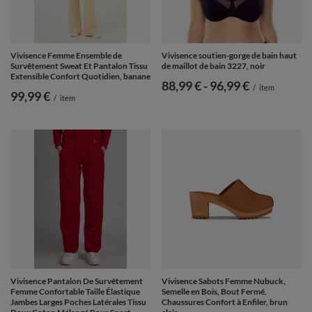
Vivisence Femme Ensemble de
Vivisence soutien-gorge de bain haut
Survêtement Sweat Et Pantalon Tissu
de maillot de bain 3227, noir
Extensible Confort Quotidien, banane
de
88,99 €
-
vers le bas
96,99 €
/
item
99,99 €
/
item
Vivisence Pantalon De Survêtement
Vivisence Sabots Femme Nubuck,
Femme Confortable Taille Élastique
Semelle en Bois, Bout Fermé,
Jambes Larges Poches Latérales Tissu
Chaussures Confort à Enfiler, brun