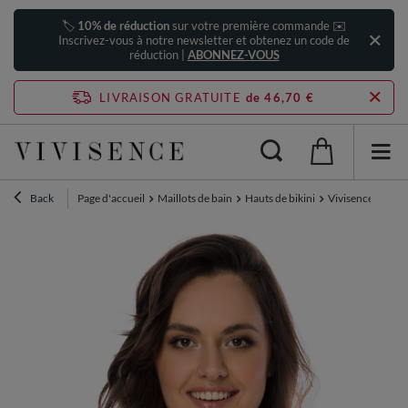
🏷️
10% de réduction
sur votre première commande ✉️
Inscrivez-vous à notre newsletter et obtenez un code de
réduction |
ABONNEZ-VOUS
LIVRAISON GRATUITE
de 46,70 €
Back
Page d'accueil
Maillots de bain
Hauts de bikini
Vivisence femme t