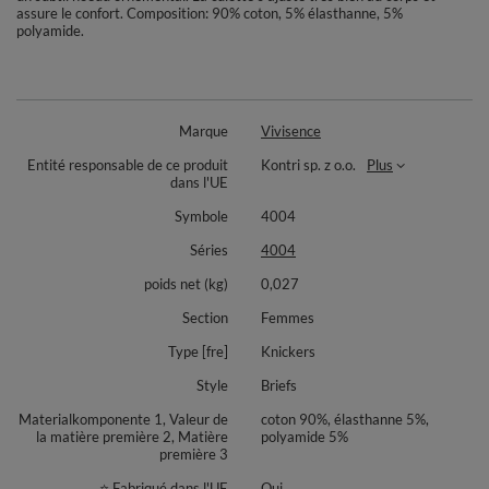
assure le confort. Composition: 90% coton, 5% élasthanne, 5%
polyamide.
Marque
Vivisence
Entité responsable de ce produit
Kontri sp. z o.o.
Plus
dans l'UE
Symbole
4004
Séries
4004
poids net (kg)
0,027
Section
Femmes
Type [fre]
Knickers
Style
Briefs
Materialkomponente 1, Valeur de
coton 90%, élasthanne 5%,
la matière première 2, Matière
polyamide 5%
première 3
⭐ Fabriqué dans l'UE
Oui