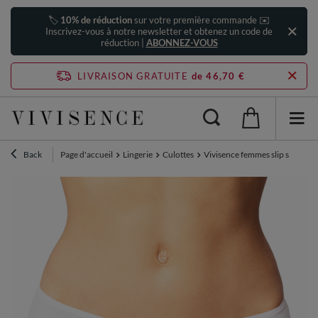
🏷️
10% de réduction
sur votre première commande ✉️
Inscrivez-vous à notre newsletter et obtenez un code de
réduction |
ABONNEZ-VOUS
LIVRAISON GRATUITE
de 46,70 €
Back
Page d'accueil
Lingerie
Culottes
Vivisence femmes slip souple d