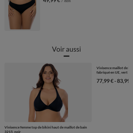
49,99 €
/
item
Voir aussi
Vivisence maillot de ba
fabriqué en UE, vert
de
77,99 €
-
vers le
83,99 
Vivisence femme top de bikini haut de maillot de bain
3215, noir