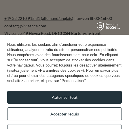
+49 32 2210 915 31 (allemand/anglais)
lun-ven 8h00-16h00
contact@vivisence.com
Vivisence
,
49 Hevea Road
,
DE13 0SH
Burton-on-Trent
Nous utilisons les cookies afin d'améliorer votre expérience
utilisateur, analyser le trafic du site et personnaliser nos publicités.
Dans le magasin, nous présentons les prix bruts (TVA comprise).
Nous coopérons avec des fournisseurs tiers pour cela. En cliquant
sur ”Autoriser tout”, vous acceptez de stocker des cookies dans
votre navigateur. Vous pourrez toujours les désactiver ultérieurement
(visitez justement «Paramètres des cookies»). Pour en savoir plus
et / ou pour choisir des catégories spécifiques de cookies que vous
Paiements sécurisés
souhaitez autoriser, cliquez sur "Personnaliser".
Autoriser tout
Accepter requis
Livraison pratique