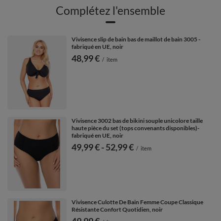
Complétez l'ensemble
Vivisence slip de bain bas de maillot de bain 3005 -
fabriqué en UE, noir
48,99 €
/
item
Vivisence 3002 bas de bikini souple unicolore taille
haute pièce du set (tops convenants disponibles)-
fabriqué en UE, noir
de
49,99 €
-
vers le bas
52,99 €
/
item
Vivisence Culotte De Bain Femme Coupe Classique
Résistante Confort Quotidien, noir