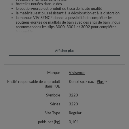
bretelles nouées dans le dos
le soutien-gorge est produit de tissu de haute qualité
le matériau est plus résistant à la décoloration et à la distorsion
la marque VIVISENCE donne la possibilité de compléter les
soutiens-gorges de maillots de bain avec des slips de bain ; nous
recommandons les slips 3000, 3001 et 3002 pour compléter
l'ensemble
Composition :
Couleur noire : Tissu extérieur : 90% polyamide, 10% élasthanne.
Afficher plus
Doublure : 100% polyamide. Maille : 80% polyamide, 20% élasthanne..
Rouge, bleu : Matière extérieure : 80% polyamide, 20% élasthanne.
Doublure : 100% polyamide. Maille : 77% polyamide, 23% élasthanne.
Marque
Vivisence
Couleur verte : Tissu extérieur : 85% polyester, 15% élasthanne.
Doublure : 100% polyamide. Maille : 77% polyamide, 23% élasthanne.
Entité responsable de ce produit
Kontri sp. z o.o.
Plus
dans l'UE
Symbole
3220
Séries
3220
Size Type
Regular
poids net (kg)
0,101