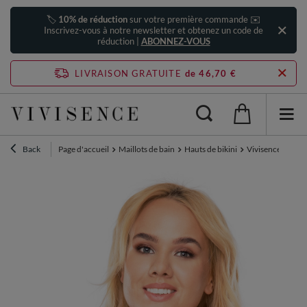
🏷️
10% de réduction
sur votre première commande ✉️
Inscrivez-vous à notre newsletter et obtenez un code de
réduction |
ABONNEZ-VOUS
LIVRAISON GRATUITE
de 46,70 €
Back
Page d'accueil
Maillots de bain
Hauts de bikini
Vivisence maillot