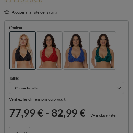
Ajouter à la liste de favoris
Couleur
Taille
Choisir la taille
Choisir la taille
Vérifiez les dimensions du produit
77,99 €
-
82,99 €
TVA incluse
/
item