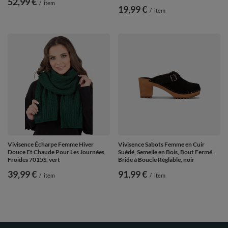
52,99 €
/
item
19,99 €
/
item
Vivisence Écharpe Femme Hiver
Vivisence Sabots Femme en Cuir
Douce Et Chaude Pour Les Journées
Suédé, Semelle en Bois, Bout Fermé,
Froides 7015S, vert
Bride à Boucle Réglable, noir
39,99 €
91,99 €
/
item
/
item