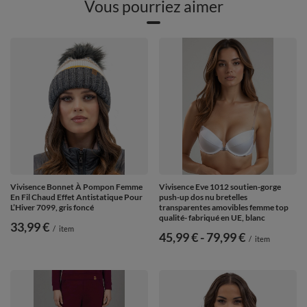
Vous pourriez aimer
Vivisence Bonnet À Pompon Femme
Vivisence Eve 1012 soutien-gorge
En Fil Chaud Effet Antistatique Pour
push-up dos nu bretelles
L’Hiver 7099, gris foncé
transparentes amovibles femme top
qualité- fabriqué en UE, blanc
33,99 €
/
item
de
45,99 €
-
vers le bas
79,99 €
/
item