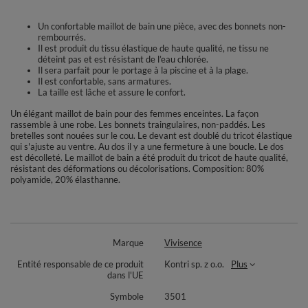
Un confortable maillot de bain une pièce, avec des bonnets non-
rembourrés.
Il est produit du tissu élastique de haute qualité, ne tissu ne
déteint pas et est résistant de l’eau chlorée.
Il sera parfait pour le portage à la piscine et à la plage.
Il est confortable, sans armatures.
La taille est lâche et assure le confort.
Un élégant maillot de bain pour des femmes enceintes. La façon
rassemble à une robe. Les bonnets traingulaires, non-paddés. Les
bretelles sont nouées sur le cou. Le devant est doublé du tricot élastique
qui s'ajuste au ventre. Au dos il y a une fermeture à une boucle. Le dos
est décolleté. Le maillot de bain a été produit du tricot de haute qualité,
résistant des déformations ou décolorisations. Composition: 80%
polyamide, 20% élasthanne.
Marque
Vivisence
Entité responsable de ce produit
Kontri sp. z o.o.
Plus
dans l'UE
Symbole
3501