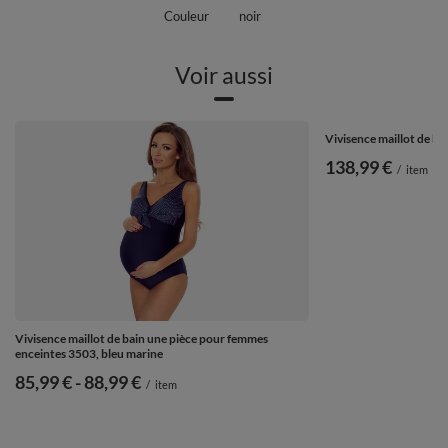
Couleur
noir
Voir aussi
Vivisence maillot de ba
138,99 €
/
item
Vivisence maillot de bain une pièce pour femmes
enceintes 3503, bleu marine
de
85,99 €
-
vers le bas
88,99 €
/
item