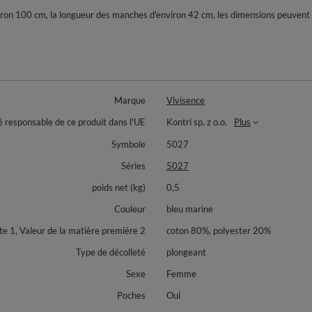
viron 100 cm, la longueur des manches d'environ 42 cm, les dimensions peuvent va
Marque
Vivisence
é responsable de ce produit dans l'UE
Kontri sp. z o.o.
Plus
Symbole
5027
Séries
5027
poids net (kg)
0,5
Couleur
bleu marine
 1, Valeur de la matière première 2
coton 80%, polyester 20%
Type de décolleté
plongeant
Sexe
Femme
Poches
Oui