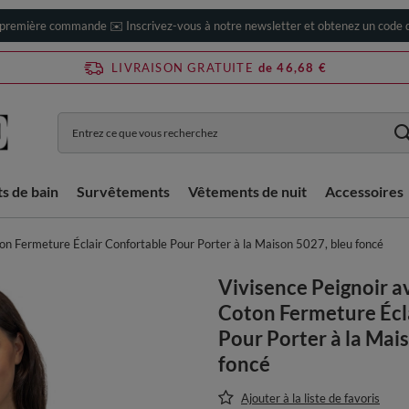
 première commande ✉️ Inscrivez-vous à notre newsletter et obtenez un code d
LIVRAISON GRATUITE
de 46,68 €
ts de bain
Survêtements
Vêtements de nuit
Accessoires
on Fermeture Éclair Confortable Pour Porter à la Maison 5027, bleu foncé
Vivisence Peignoir 
Coton Fermeture Écl
Pour Porter à la Mai
foncé
Ajouter à la liste de favoris