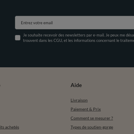
Entrez votre email
Je souhaite recevoir des newsletters par e-mail. Je peux me désa
trouvent dans les CGU, et les informations concernant le traite
e
Aide
Livraison
Paiement & Prix
Comment se mesurer ?
its achetés
Types de soutien-gorge