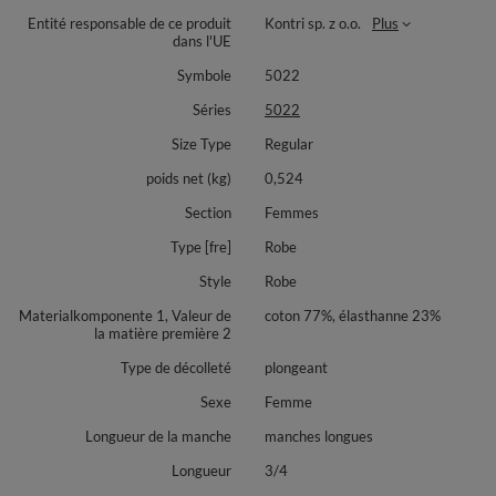
chauds. Fermeture a ceinture ? Fermeture éclair ? Fermeture éclair et
ceinture dans le meme modele ? Nous l'avons pour vous.
Entité responsable de ce produit
Kontri sp. z o.o.
Plus
dans l'UE
Symbole
5022
Séries
5022
Size Type
Regular
poids net (kg)
0,524
Section
Femmes
Type [fre]
Robe
Style
Robe
Materialkomponente 1, Valeur de
coton 77%, élasthanne 23%
la matière première 2
Type de décolleté
plongeant
Sexe
Femme
Longueur de la manche
manches longues
Longueur
3/4