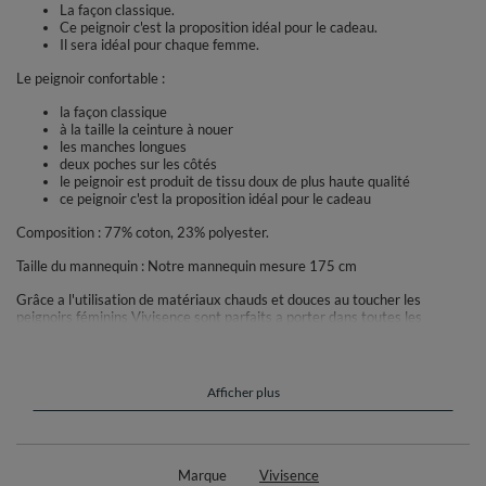
La façon classique.
Ce peignoir c'est la proposition idéal pour le cadeau.
Il sera idéal pour chaque femme.
Le peignoir confortable :
la façon classique
à la taille la ceinture à nouer
les manches longues
deux poches sur les côtés
le peignoir est produit de tissu doux de plus haute qualité
ce peignoir c'est la proposition idéal pour le cadeau
Composition : 77% coton, 23% polyester.
Taille du mannequin : Notre mannequin mesure 175 cm
Grâce a l'utilisation de matériaux chauds et douces au toucher les
peignoirs féminins Vivisence sont parfaits a porter dans toutes les
situations du quotidien : pour le bain, a la maison et sur la terrasse.Son
design élégant et discret a été enrichi dans certains modeles avec de
petits ornements.Lors de la conception de la ligne de nos peignoirs, nous
avions a l'esprit avant tout le confort et la fonctionnalité. Grâce aux
Afficher plus
poches confortables vous pouvez toujours avoir quelques articles
nécessaires avec vous, pendant que les différents types de cols, capuches
et longueurs vous permettent d'ajuster le modele a votre propre
silhouette et a vos besoins. L'offre Vivisence comprend a la fois des
peignoirs légers et courts et des modeles en tissus plus épais et plus
Marque
Vivisence