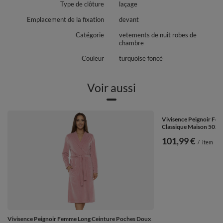
Type de clôture
laçage
Emplacement de la fixation
devant
Catégorie
vetements de nuit robes de
chambre
Couleur
turquoise foncé
Voir aussi
Vivisence Peignoir Fe
Classique Maison 5022,
101,99 €
/
item
Vivisence Peignoir Femme Long Ceinture Poches Doux