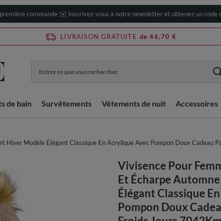
 première commande ✉️ Inscrivez-vous à notre newsletter et obtenez un code d
LIVRAISON GRATUITE
de 46,70 €
ts de bain
Survêtements
Vêtements de nuit
Accessoires
 Hiver Modèle Élégant Classique En Acrylique Avec Pompon Doux Cadeau Par
Vivisence Pour Fem
Et Écharpe Automne 
Élégant Classique En
Pompon Doux Cadeau
Froids Jours 7042Kmp