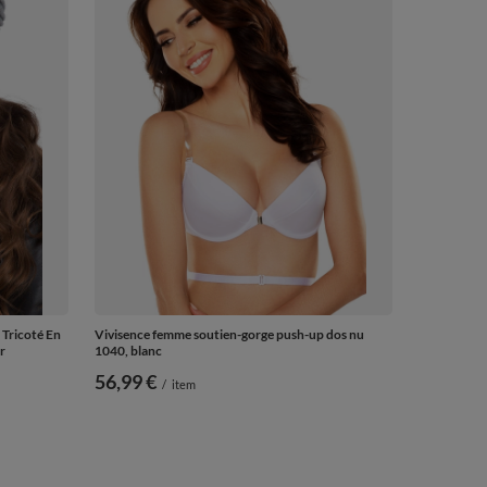
Tricoté En
Vivisence femme soutien-gorge push-up dos nu
r
1040, blanc
56,99 €
/
item