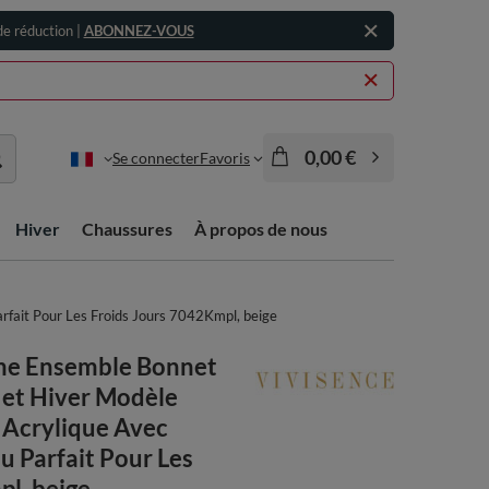
e réduction |
ABONNEZ-VOUS
0,00 €
Se connecter
Favoris
Hiver
Chaussures
À propos de nous
fait Pour Les Froids Jours 7042Kmpl, beige
me Ensemble Bonnet
et Hiver Modèle
 Acrylique Avec
 Parfait Pour Les
l, beige