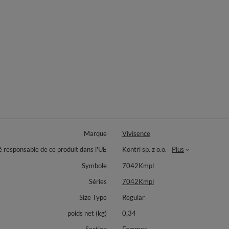
Marque
Vivisence
é responsable de ce produit dans l'UE
Kontri sp. z o.o.
Plus
Symbole
7042Kmpl
Séries
7042Kmpl
Size Type
Regular
poids net (kg)
0,34