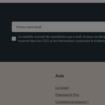
Entrez votre email
Je souhaite recevoir des newsletters par e-mail. Je peux me désa
trouvent dans les CGU, et les informations concernant le traite
e
Aide
Livraison
Paiement & Prix
Comment se mesurer ?