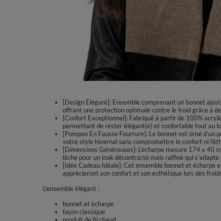
[Design Élégant]: Ensemble comprenant un bonnet ajusté 
offrant une protection optimale contre le froid grâce à d
[Confort Exceptionnel]: Fabriqué à partir de 100% acryli
permettant de rester élégant(e) et confortable tout au lo
[Pompon En Fausse Fourrure]: Le bonnet est orné d’un p
votre style hivernal sans compromettre le confort ni l'ét
[Dimensions Généreuses]: L’écharpe mesure 174 x 40 cm, 
lâche pour un look décontracté mais raffiné qui s’adapte 
[Idée Cadeau Idéale]: Cet ensemble bonnet et écharpe est
apprécieront son confort et son esthétique lors des froids
L'ensemble élégant :
bonnet et écharpe
façon classique
produit de fil chaud