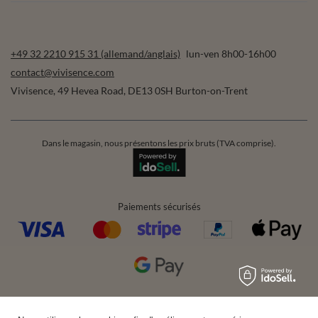
+49 32 2210 915 31 (allemand/anglais)
lun-ven 8h00-16h00
contact@vivisence.com
Vivisence
,
49 Hevea Road
,
DE13 0SH
Burton-on-Trent
Dans le magasin, nous présentons les prix bruts (TVA comprise).
Paiements sécurisés
Livraison pratique