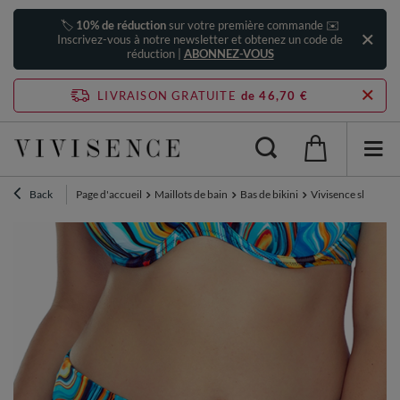
🏷️
10% de réduction
sur votre première commande ✉️
Inscrivez-vous à notre newsletter et obtenez un code de
réduction |
ABONNEZ-VOUS
LIVRAISON GRATUITE
de 46,70 €
Back
Page d'accueil
Maillots de bain
Bas de bikini
Vivisence slip de b