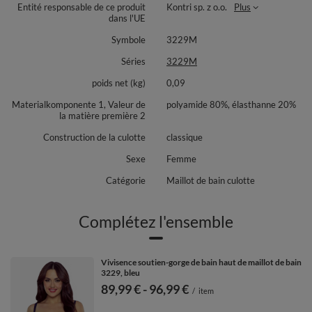
Entité responsable de ce produit
Kontri sp. z o.o.
Plus
dans l'UE
Symbole
3229M
Séries
3229M
poids net (kg)
0,09
Materialkomponente 1, Valeur de
polyamide 80%, élasthanne 20%
la matière première 2
Construction de la culotte
classique
Sexe
Femme
Catégorie
Maillot de bain culotte
Complétez l'ensemble
Vivisence soutien-gorge de bain haut de maillot de bain
3229, bleu
de
89,99 €
-
vers le bas
96,99 €
/
item