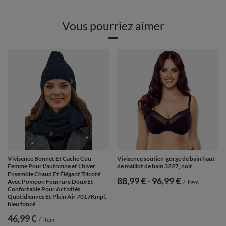
Vous pourriez aimer
Vivisence Bonnet Et Cache Cou
Vivisence soutien-gorge de bain haut
Femme Pour L'automne et L'hiver
de maillot de bain 3227, noir
Ensemble Chaud Et Élégant Tricoté
de
88,99 €
-
vers le bas
96,99 €
Avec Pompon Fourrure Doux Et
/
item
Confortable Pour Activités
Quotidiennes Et Plein Air 7017Kmpl,
bleu foncé
46,99 €
/
item