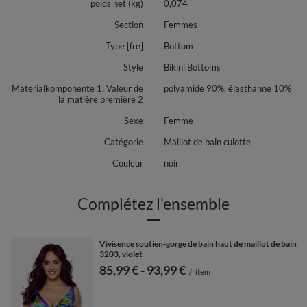
poids net (kg)
0,074
Section
Femmes
Type [fre]
Bottom
Style
Bikini Bottoms
Materialkomponente 1, Valeur de
polyamide 90%, élasthanne 10%
la matière première 2
Sexe
Femme
Catégorie
Maillot de bain culotte
Couleur
noir
Complétez l'ensemble
Vivisence soutien-gorge de bain haut de maillot de bain
3203, violet
de
85,99 €
-
vers le bas
93,99 €
/
item