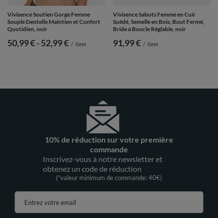
Vivisence Soutien Gorge Femme
Vivisence Sabots Femme en Cuir
Souple Dentelle Maintien et Confort
Suédé, Semelle en Bois, Bout Fermé,
Quotidien, noir
Bride à Boucle Réglable, noir
de
50,99 €
-
vers le bas
52,99 €
91,99 €
/
item
/
item
10% de réduction sur votre première
commande
Inscrivez-vous à notre newsletter et
obtenez un code de réduction
(*valeur minimum de commande: 40€)
Entrez votre email