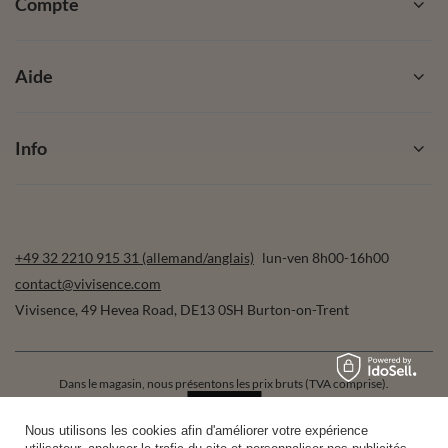
Compte
Aide
Info
+49 32 2210 915 31 (allemand/anglais)
lun-ven 8h00-16h00
contact@vivisence.com
Vivisence
,
49 Hevea Road
,
DE13 0SH
Burton-on-Trent
Dans le magasin, nous présentons les prix bruts (TVA comprise).
Nous utilisons les cookies afin d'améliorer votre expérience