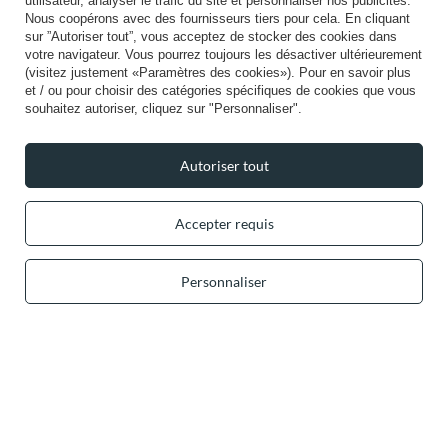
utilisateur, analyser le trafic du site et personnaliser nos publicités.
Nous coopérons avec des fournisseurs tiers pour cela. En cliquant
Paiements sécurisés
sur ”Autoriser tout”, vous acceptez de stocker des cookies dans
votre navigateur. Vous pourrez toujours les désactiver ultérieurement
(visitez justement «Paramètres des cookies»). Pour en savoir plus
et / ou pour choisir des catégories spécifiques de cookies que vous
souhaitez autoriser, cliquez sur "Personnaliser".
Livraison pratique
Autoriser tout
Accepter requis
Vous pouvez nous faire confiance
Personnaliser
Suivez-nous: