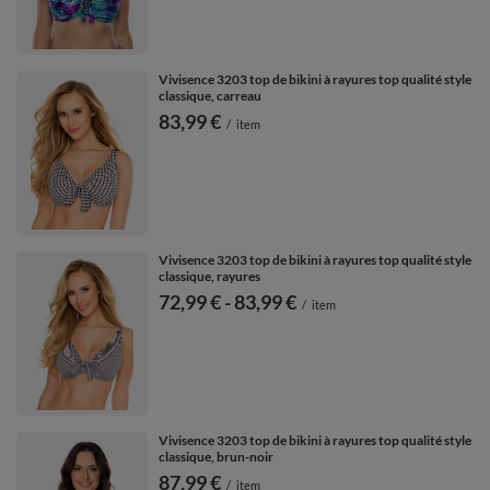
Vivisence 3203 top de bikini à rayures top qualité style
classique, carreau
83,99 €
/
item
Vivisence 3203 top de bikini à rayures top qualité style
classique, rayures
de
72,99 €
-
vers le bas
83,99 €
/
item
Vivisence 3203 top de bikini à rayures top qualité style
classique, brun-noir
87,99 €
/
item