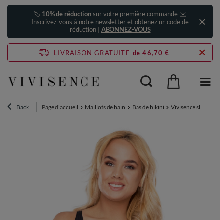
🏷️
10% de réduction
sur votre première commande ✉️
Inscrivez-vous à notre newsletter et obtenez un code de
réduction |
ABONNEZ-VOUS
LIVRAISON GRATUITE
de 46,70 €
Back
Page d'accueil
Maillots de bain
Bas de bikini
Vivisence slip de b