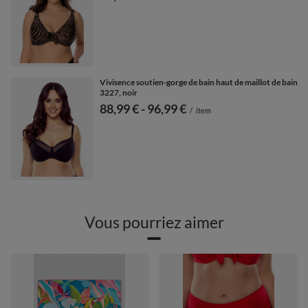
Vivisence soutien-gorge de bain haut de maillot de bain
3227, noir
de
88,99 €
-
vers le bas
96,99 €
/
item
Vous pourriez aimer