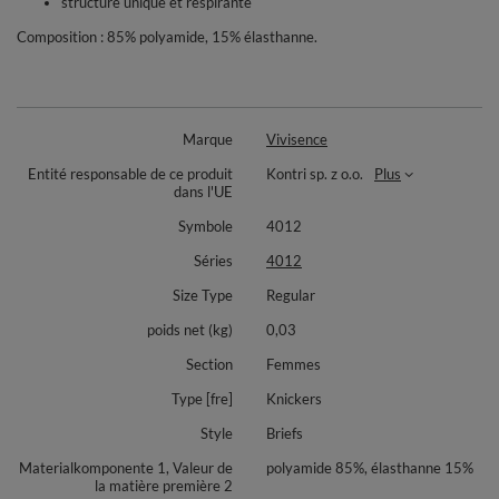
structure unique et respirante
Composition : 85% polyamide, 15% élasthanne.
Marque
Vivisence
Entité responsable de ce produit
Kontri sp. z o.o.
Plus
dans l'UE
Symbole
4012
Séries
4012
Size Type
Regular
poids net (kg)
0,03
Section
Femmes
Type [fre]
Knickers
Style
Briefs
Materialkomponente 1, Valeur de
polyamide 85%, élasthanne 15%
la matière première 2