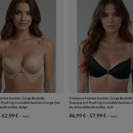
emme Soutien Gorge Bretelle
Vivisence Femme Soutien Gorge Bretelle
 Push Up Invivsible Soutien-Gorge Dos
Transparent Push Up Invivsible Soutien
s Bretelles, beige
Nu Amovibles Bretelles, noir
-
vers le bas
62,99 €
de
46,99 €
-
vers le bas
57,99 €
/
item
/
item