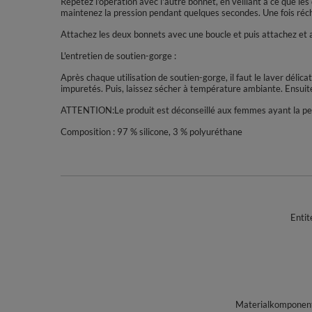
Répétez l'opération avec l'autre bonnet, en veillant à ce que 
maintenez la pression pendant quelques secondes. Une fois récha
Attachez les deux bonnets avec une boucle et puis attachez et aj
L'entretien de soutien-gorge :
Après chaque utilisation de soutien-gorge, il faut le laver déli
impuretés. Puis, laissez sécher à température ambiante. Ensuite
ATTENTION:Le produit est déconseillé aux femmes ayant la peau 
Composition : 97 % silicone, 3 % polyuréthane
Entit
Materialkomponente