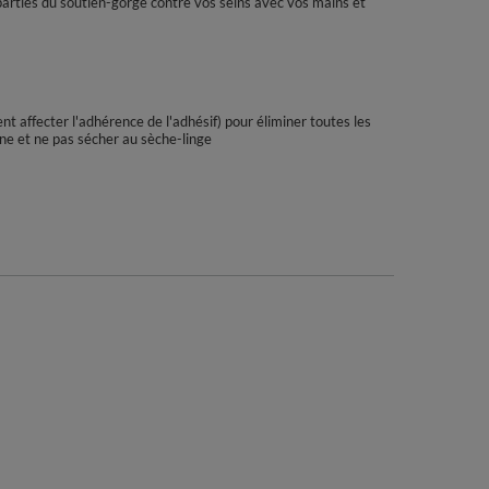
parties du soutien-gorge contre vos seins avec vos mains et
t affecter l'adhérence de l'adhésif) pour éliminer toutes les
ine et ne pas sécher au sèche-linge