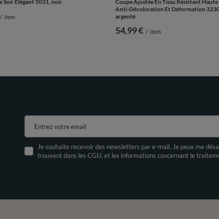
e Soir Élégant 5031, noir
Coupe Ajustée En Tissu Résistant Haute
Anti-Décoloration Et Déformation 3230
argenté
/
item
54,99 €
/
item
Entrez votre email
Je souhaite recevoir des newsletters par e-mail. Je peux me désa
trouvent dans les CGU, et les informations concernant le traite