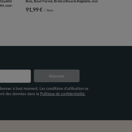
 Qualité
Bois, Bout Fermé, Bride à Boucle Réglable, noir
M, noir-
91,99 €
/
item
Abonner
bonner à tout moment. Les conditions d’utilisation se
ment des données dans la
Politique de confidentialité.