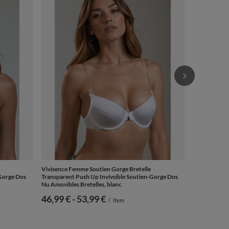
Multiposition
de
63,99 €
-
Vivisence Femme Soutien Gorge Bretelle
-Gorge Dos
Transparent Push Up Invivsible Soutien-Gorge Dos
Nu Amovibles Bretelles, blanc
de
46,99 €
-
vers le bas
53,99 €
/
item