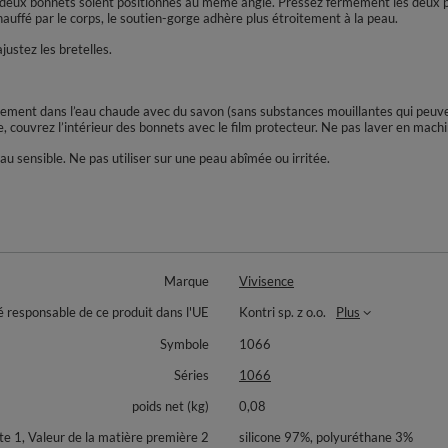
les deux bonnets soient positionnés au même angle. Pressez fermement les deux 
uffé par le corps, le soutien-gorge adhère plus étroitement à la peau.
ustez les bretelles.
catement dans l’eau chaude avec du savon (sans substances mouillantes qui peuven
, couvrez l’intérieur des bonnets avec le film protecteur. Ne pas laver en mach
sensible. Ne pas utiliser sur une peau abîmée ou irritée.
Marque
Vivisence
é responsable de ce produit dans l'UE
Kontri sp. z o.o.
Plus
Symbole
1066
Séries
1066
poids net (kg)
0,08
 1, Valeur de la matière première 2
silicone 97%, polyuréthane 3%