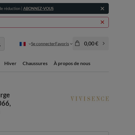
e réduction |
ABONNEZ-VOUS
0,00 €
Se connecter
Favoris
Hiver
Chaussures
À propos de nous
orge
066,
u