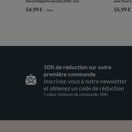
Nœud Élégante Ajustée 2040, noir
avec Pour L
54,99 €
55,99 €
/
item
10% de réduction sur votre
première commande
Inscrivez-vous à notre newsletter
et obtenez un code de réduction
(*valeur minimum de commande: 40€)