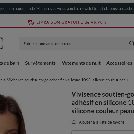
 première commande ✉️ Inscrivez-vous à notre newsletter et obtenez un code d
LIVRAISON GRATUITE
de 46,70 €
ts de bain
Survêtements
Vêtements de nuit
Accessoires
es
Vivisence soutien-gorge adhésif en silicone 1066, silicone couleur peau
Vivisence soutien-g
adhésif en silicone 1
silicone couleur pea
Ajouter à la liste de favoris