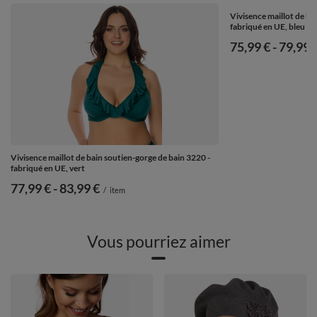
Vivisence maillot de ba
fabriqué en UE, bleu
de
75,99 €
-
vers le
79,99 
Vivisence maillot de bain soutien-gorge de bain 3220 -
fabriqué en UE, vert
de
77,99 €
-
vers le bas
83,99 €
/
item
Vous pourriez aimer