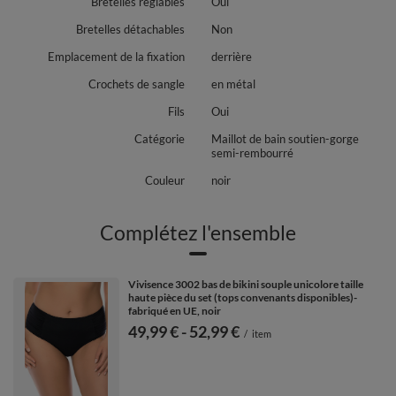
Bretelles réglables
Oui
Bretelles détachables
Non
Emplacement de la fixation
derrière
Crochets de sangle
en métal
Fils
Oui
Catégorie
Maillot de bain soutien-gorge
semi-rembourré
Couleur
noir
Complétez l'ensemble
Vivisence 3002 bas de bikini souple unicolore taille
haute pièce du set (tops convenants disponibles)-
fabriqué en UE, noir
de
49,99 €
-
vers le bas
52,99 €
/
item