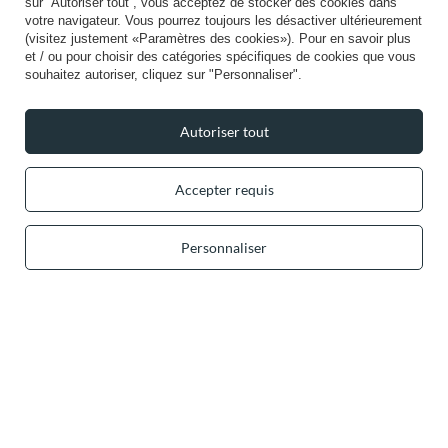
sur ”Autoriser tout”, vous acceptez de stocker des cookies dans
votre navigateur. Vous pourrez toujours les désactiver ultérieurement
Paiements sécurisés
(visitez justement «Paramètres des cookies»). Pour en savoir plus
et / ou pour choisir des catégories spécifiques de cookies que vous
souhaitez autoriser, cliquez sur "Personnaliser".
Autoriser tout
Livraison pratique
Accepter requis
Personnaliser
Vous pouvez nous faire confiance
Suivez-nous: