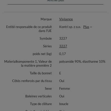
Afficher plus
Marque
Vivisence
Entité responsable de ce produit
Kontri sp. z o.o.
Plus
dans l'UE
Symbole
3227
Séries
3227
poids net (kg)
0,17
Materialkomponente 1, Valeur de
polyamide 90%, élasthanne 10%
la matière première 2
Taille du bonnet
E
Côtés renforcés par du tissu
Oui
Sexe
Femme
Baleines verticales
Oui
Type de clôture
boucle