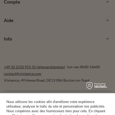
Compte
Aide
Info
+49 32 2210 915 31 (allemand/anglais)
lun-ven 8h00-16h00
contact@vivisence.com
Vivisence
,
49 Hevea Road
,
DE13 0SH
Burton-on-Trent
Dans le magasin, nous présentons les prix bruts (TVA comprise).
Nous utilisons les cookies afin d'améliorer votre expérience
utilisateur, analyser le trafic du site et personnaliser nos publicités.
Nous coopérons avec des fournisseurs tiers pour cela. En cliquant