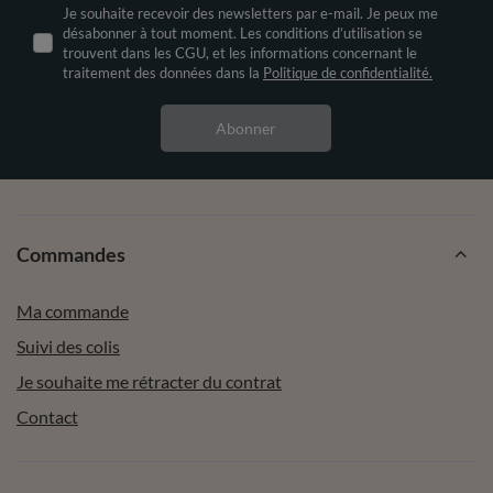
Je souhaite recevoir des newsletters par e-mail. Je peux me
désabonner à tout moment. Les conditions d’utilisation se
trouvent dans les CGU, et les informations concernant le
traitement des données dans la
Politique de confidentialité.
Abonner
Commandes
Ma commande
Suivi des colis
Je souhaite me rétracter du contrat
Contact