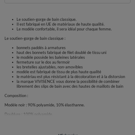
Le soutien-gorge de bain classique.
Il est fabriqué en UE de matériaux de haute qualité.
Le modèle confortable, il sera idéal pour chaque femme.
Le soutien-gorge de bain classique :
bonnets paddés à armatures
haut des bonnets fabriqué de filet doublé de tissu uni
le modèle possède les baleines latérales
fermeture sur le dos au fermoir
les bretelles ajustables, non-amovibles
modèle est fabriqué de tissu de plus haute qualité
le matériau est plus résistant à la décoloration et à la distorsion
la marque VIVISENCE vous donne la possibilité de combiner
librement des slips de bain avec des hautes de maillots de bain
Composition :
Modèle noir : 90% polyamide, 10% élasthanne.
Doublure : 100% polyamide.
Filet : 77% polyamide, 23% élasthanne.
Bonnet à l'intérieur / à l'extérieur : 100% polyurethane / 100% polyester