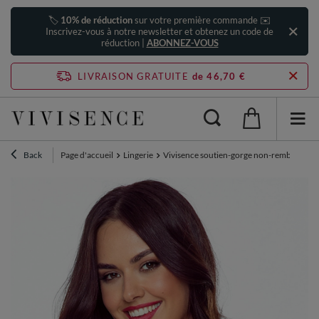
🏷️
10% de réduction
sur votre première commande ✉️
Inscrivez-vous à notre newsletter et obtenez un code de
réduction |
ABONNEZ-VOUS
LIVRAISON GRATUITE
de 46,70 €
Back
Page d'accueil
Lingerie
Vivisence soutien-gorge non-rembourré à 