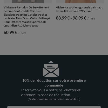
Vivisence Pantalon De Survêtement
Vivisence soutien-gorge de bain haut
Femme Confortable Ceinture
de maillot de bain 3227, noir
Élastique Poignets Côtelés Poches
de
88,99 €
-
vers le bas
96,99 €
Latérales Tissu Doux Coton Mélangé
/
item
Pour Détente Maison Sport Look
Quotidien 9104, bordeaux
60,99 €
/
item
10% de réduction sur votre première
commande
Inscrivez-vous à notre newsletter et
obtenez un code de réduction
(*valeur minimum de commande: 40€)