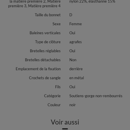
la matière première 2, Matière
nylon 22%, élasthanne 15%
première 3, Matière première 4
Taille du bonnet
D
Sexe
Femme
Baleines verticales
Oui
Type de clôture
agrafes
Bretelles réglables
Oui
Bretelles détachables
Non
Emplacement de la fixation
derrière
Crochets de sangle
en métal
Fils
Oui
Catégorie
Soutiens-gorge non-rembourrés
Couleur
noir
Voir aussi