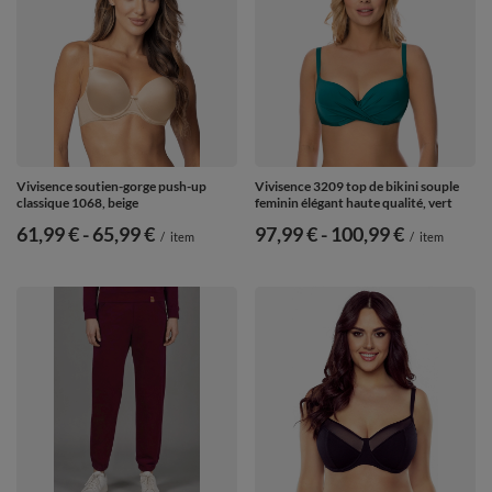
Vivisence soutien-gorge push-up
Vivisence 3209 top de bikini souple
classique 1068, beige
feminin élégant haute qualité, vert
de
61,99 €
-
vers le bas
65,99 €
de
97,99 €
-
vers le bas
100,99 €
/
item
/
item