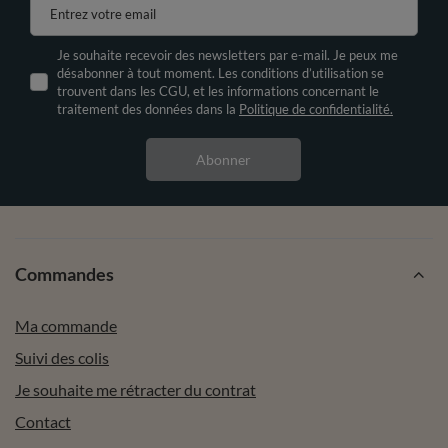
Entrez votre email
Je souhaite recevoir des newsletters par e-mail. Je peux me
désabonner à tout moment. Les conditions d’utilisation se
trouvent dans les CGU, et les informations concernant le
traitement des données dans la
Politique de confidentialité.
Abonner
Commandes
Ma commande
Suivi des colis
Je souhaite me rétracter du contrat
Contact