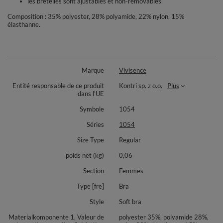
les bretelles sont ajustables et non-removables
Composition : 35% polyester, 28% polyamide, 22% nylon, 15%
élasthanne.
Marque
Vivisence
Entité responsable de ce produit
Kontri sp. z o.o.
Plus
dans l'UE
Symbole
1054
Séries
1054
Size Type
Regular
poids net (kg)
0,06
Section
Femmes
Type [fre]
Bra
Style
Soft bra
Materialkomponente 1, Valeur de
polyester 35%, polyamide 28%,