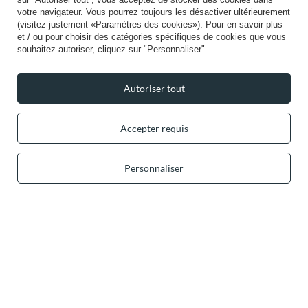
votre navigateur. Vous pourrez toujours les désactiver ultérieurement
Info
(visitez justement «Paramètres des cookies»). Pour en savoir plus
et / ou pour choisir des catégories spécifiques de cookies que vous
souhaitez autoriser, cliquez sur "Personnaliser".
Autoriser tout
+49 32 2210 915 31 (allemand/anglais)
lun-ven 8h00-16h00
contact@vivisence.com
Accepter requis
Vivisence
,
49 Hevea Road
,
DE13 0SH
Burton-on-Trent
Personnaliser
Dans le magasin, nous présentons les prix bruts (TVA comprise).
Paiements sécurisés