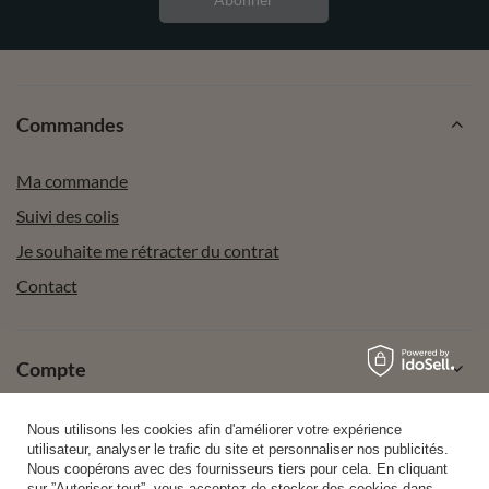
Commandes
Ma commande
Suivi des colis
Je souhaite me rétracter du contrat
Contact
Compte
Nous utilisons les cookies afin d'améliorer votre expérience
Aide
utilisateur, analyser le trafic du site et personnaliser nos publicités.
Nous coopérons avec des fournisseurs tiers pour cela. En cliquant
sur ”Autoriser tout”, vous acceptez de stocker des cookies dans