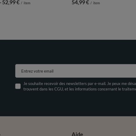
-
vers le bas
52,99 €
54,99 €
/
item
/
item
Entrez votre email
Je souhaite recevoir des newsletters par e-mail. Je peux me désa
trouvent dans les CGU, et les informations concernant le traite
e
Aide