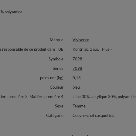
10% polyamide.
Marque
Vivisence
é responsable de ce produit dans l'UE
Kontri sp. z o.o.
Plus
Symbole
7098
Séries
7098
poids net (kg)
0,13
Couleur
bleu
tière première 3, Matière première 4
laine 30%, acrylique 30%, polyamid
Sexe
Femme
Catégorie
Couvre-chef casquettes