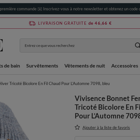
 première commande ✉️ Inscrivez-vous à notre newsletter et obtenez un code d
LIVRAISON GRATUITE
de 46,66 €
ts de bain
Survêtements
Vêtements de nuit
Accessoires
ver Tricoté Bicolore En Fil Chaud Pour L’Automne 7098, bleu
Vivisence Bonnet F
Tricoté Bicolore En F
Pour L’Automne 7098
Ajouter à la liste de favoris