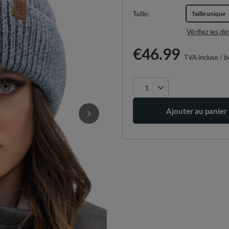
Taille
Taille unique
Vérifiez les d
€46.99
TVA incluse
/
i
Ajouter au panier