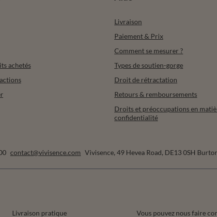
Livraison
Paiement & Prix
Comment se mesurer ?
its achetés
Types de soutien-gorge
actions
Droit de rétractation
r
Retours & remboursements
Droits et préoccupations en matiè
confidentialité
00
contact@vivisence.com
Vivisence
,
49 Hevea Road
,
DE13 0SH
Burton
Livraison pratique
Vous pouvez nous faire co