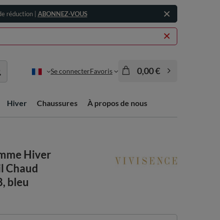
e réduction |
ABONNEZ-VOUS
0,00 €
Se connecter
Favoris
Hiver
Chaussures
À propos de nous
emme Hiver
il Chaud
, bleu