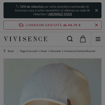
🏷️
10% de réduction
sur votre première commande ✉️
Inscrivez-vous à notre newsletter et obtenez un code de
réduction |
ABONNEZ-VOUS
LIVRAISON GRATUITE
de 46,70 €
Back
Page d'accueil
Hiver
Bonnets
Vivisence Femme Bonnet Hiver La