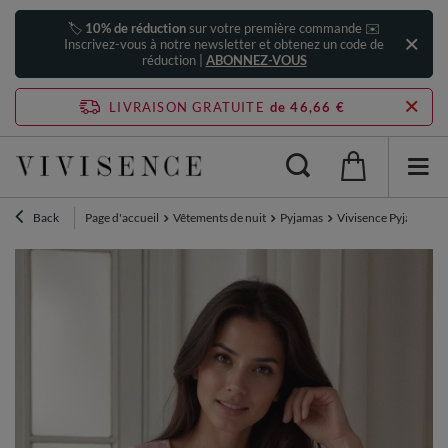
🏷️
10% de réduction
sur votre première commande ✉️
Inscrivez-vous à notre newsletter et obtenez un code de
réduction |
ABONNEZ-VOUS
LIVRAISON GRATUITE
de 46,66 €
Back
Page d'accueil
Vêtements de nuit
Pyjamas
Vivisence Pyjama Fem