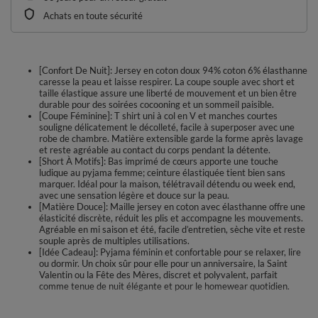
Achats en toute sécurité
[Confort De Nuit]: Jersey en coton doux 94% coton 6% élasthanne
caresse la peau et laisse respirer. La coupe souple avec short et
taille élastique assure une liberté de mouvement et un bien être
durable pour des soirées cocooning et un sommeil paisible.
[Coupe Féminine]: T shirt uni à col en V et manches courtes
souligne délicatement le décolleté, facile à superposer avec une
robe de chambre. Matière extensible garde la forme après lavage
et reste agréable au contact du corps pendant la détente.
[Short À Motifs]: Bas imprimé de cœurs apporte une touche
ludique au pyjama femme; ceinture élastiquée tient bien sans
marquer. Idéal pour la maison, télétravail détendu ou week end,
avec une sensation légère et douce sur la peau.
[Matière Douce]: Maille jersey en coton avec élasthanne offre une
élasticité discrète, réduit les plis et accompagne les mouvements.
Agréable en mi saison et été, facile d’entretien, sèche vite et reste
souple après de multiples utilisations.
[Idée Cadeau]: Pyjama féminin et confortable pour se relaxer, lire
ou dormir. Un choix sûr pour elle pour un anniversaire, la Saint
Valentin ou la Fête des Mères, discret et polyvalent, parfait
comme tenue de nuit élégante et pour le homewear quotidien.
Un ensemble de nuit féminin pensé pour le confort. Le haut uni présente