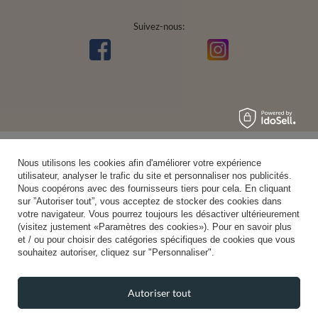
Suivez-nous:
Nous utilisons les cookies afin d'améliorer votre expérience
utilisateur, analyser le trafic du site et personnaliser nos publicités.
Nous coopérons avec des fournisseurs tiers pour cela. En cliquant
sur ”Autoriser tout”, vous acceptez de stocker des cookies dans
votre navigateur. Vous pourrez toujours les désactiver ultérieurement
(visitez justement «Paramètres des cookies»). Pour en savoir plus
et / ou pour choisir des catégories spécifiques de cookies que vous
souhaitez autoriser, cliquez sur "Personnaliser".
Autoriser tout