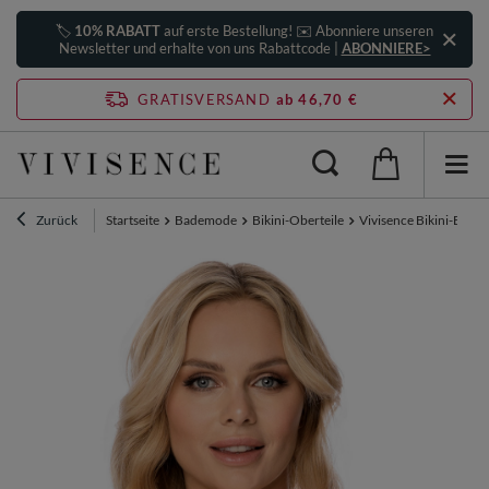
🏷️
10% RABATT
auf erste Bestellung! ✉️ Abonniere unseren
Newsletter und erhalte von uns Rabattcode |
ABONNIERE>
GRATISVERSAND
ab 46,70 €
Zurück
Startseite
Bademode
Bikini-Oberteile
Vivisence Bikini-BH D