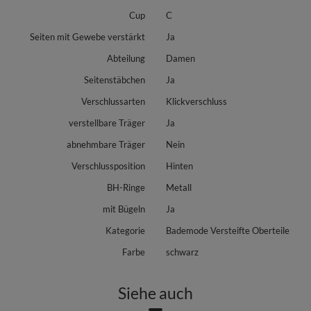
Cup
C
Seiten mit Gewebe verstärkt
Ja
Abteilung
Damen
Seitenstäbchen
Ja
Verschlussarten
Klickverschluss
verstellbare Träger
Ja
abnehmbare Träger
Nein
Verschlussposition
Hinten
BH-Ringe
Metall
mit Bügeln
Ja
Kategorie
Bademode Versteifte Oberteile
Farbe
schwarz
Siehe auch