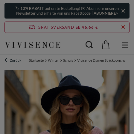
🏷️
10% RABATT
auf erste Bestellung! ✉️ Abonniere unseren
Newsletter und erhalte von uns Rabattcode |
ABONNIERE>
GRATISVERSAND
ab 46,66 €
Zurück
Startseite
Winter
Schals
Vivisence Damen Strickponcho Asym