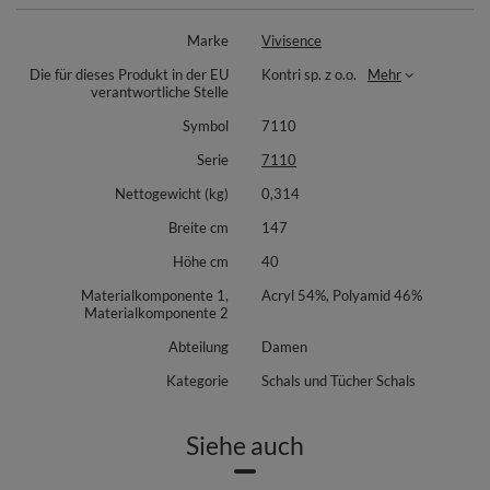
Die lockere Passform bietet Bewegungsfreiheit und ein angenehmes
Tragegefühl im Alltag. Ideal für kühle Tage und die Übergangszeit, wenn
Marke
Vivisence
Sie schnell etwas Wärmendes überziehen möchten, ohne das Outfit zu
beschweren. Perfekt für Layering und vielseitige Stylings – von casual bis
Die für dieses Produkt in der EU
Kontri sp. z o.o.
Mehr
smart.
verantwortliche Stelle
Materialzusammensetzung: 54% Acryl, 46% Polyamid. Das Material liegt
Symbol
7110
weich auf der Haut und ist leicht, wodurch das Poncho zum
unkomplizierten Begleiter auf Reisen und im Büro wird. Kombinieren Sie
Serie
7110
es je nach Anlass elegant oder lässig – es rundet Looks im
Handumdrehen ab.
Nettogewicht (kg)
0,314
Breite cm
147
Höhe cm
40
Materialkomponente 1,
Acryl 54%, Polyamid 46%
Materialkomponente 2
Abteilung
Damen
Kategorie
Schals und Tücher Schals
Siehe auch