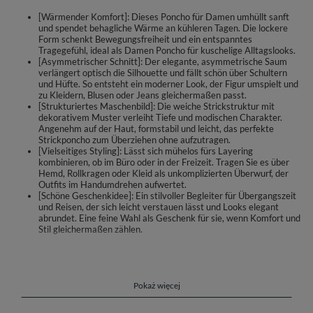
[Wärmender Komfort]: Dieses Poncho für Damen umhüllt sanft
und spendet behagliche Wärme an kühleren Tagen. Die lockere
Form schenkt Bewegungsfreiheit und ein entspanntes
Tragegefühl, ideal als Damen Poncho für kuschelige Alltagslooks.
[Asymmetrischer Schnitt]: Der elegante, asymmetrische Saum
verlängert optisch die Silhouette und fällt schön über Schultern
und Hüfte. So entsteht ein moderner Look, der Figur umspielt und
zu Kleidern, Blusen oder Jeans gleichermaßen passt.
[Strukturiertes Maschenbild]: Die weiche Strickstruktur mit
dekorativem Muster verleiht Tiefe und modischen Charakter.
Angenehm auf der Haut, formstabil und leicht, das perfekte
Strickponcho zum Überziehen ohne aufzutragen.
[Vielseitiges Styling]: Lässt sich mühelos fürs Layering
kombinieren, ob im Büro oder in der Freizeit. Tragen Sie es über
Hemd, Rollkragen oder Kleid als unkomplizierten Überwurf, der
Outfits im Handumdrehen aufwertet.
[Schöne Geschenkidee]: Ein stilvoller Begleiter für Übergangszeit
und Reisen, der sich leicht verstauen lässt und Looks elegant
abrundet. Eine feine Wahl als Geschenk für sie, wenn Komfort und
Stil gleichermaßen zählen.
Ein weiches Strickponcho von Vivisence, das Ihre Garderobe um eine
elegante und gemütliche Schicht bereichert. Die asymmetrische Form
fällt sanft über Schultern und Hüfte und umspielt die Figur. Das
dekorative, strukturierte Maschenbild setzt einen modischen Akzent und
Pokaż więcej
passt zu Bluse, Kleid oder Denim.