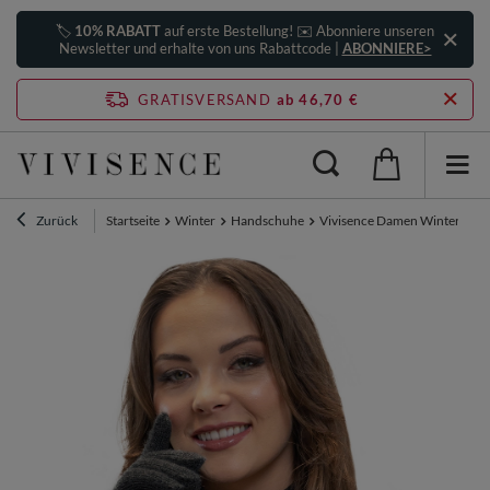
🏷️
10% RABATT
auf erste Bestellung! ✉️ Abonniere unseren
Newsletter und erhalte von uns Rabattcode |
ABONNIERE>
GRATISVERSAND
ab 46,70 €
Zurück
Startseite
Winter
Handschuhe
Vivisence Damen Winter Hand