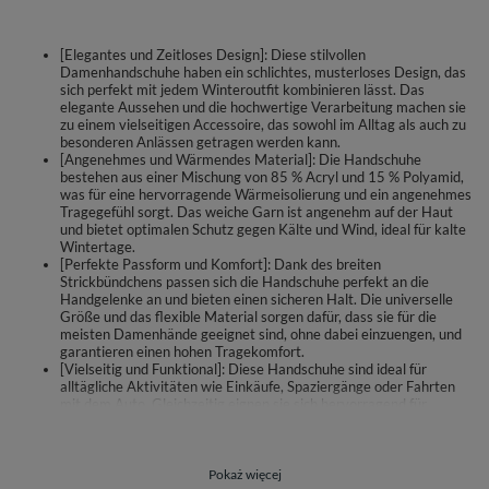
[Elegantes und Zeitloses Design]: Diese stilvollen
Damenhandschuhe haben ein schlichtes, musterloses Design, das
sich perfekt mit jedem Winteroutfit kombinieren lässt. Das
elegante Aussehen und die hochwertige Verarbeitung machen sie
zu einem vielseitigen Accessoire, das sowohl im Alltag als auch zu
besonderen Anlässen getragen werden kann.
[Angenehmes und Wärmendes Material]: Die Handschuhe
bestehen aus einer Mischung von 85 % Acryl und 15 % Polyamid,
was für eine hervorragende Wärmeisolierung und ein angenehmes
Tragegefühl sorgt. Das weiche Garn ist angenehm auf der Haut
und bietet optimalen Schutz gegen Kälte und Wind, ideal für kalte
Wintertage.
[Perfekte Passform und Komfort]: Dank des breiten
Strickbündchens passen sich die Handschuhe perfekt an die
Handgelenke an und bieten einen sicheren Halt. Die universelle
Größe und das flexible Material sorgen dafür, dass sie für die
meisten Damenhände geeignet sind, ohne dabei einzuengen, und
garantieren einen hohen Tragekomfort.
[Vielseitig und Funktional]: Diese Handschuhe sind ideal für
alltägliche Aktivitäten wie Einkäufe, Spaziergänge oder Fahrten
mit dem Auto. Gleichzeitig eignen sie sich hervorragend für
Outdoor-Aktivitäten wie Skifahren oder Wandern. Ihr schlichtes
Design und die robusten Materialien machen sie zu einem
unverzichtbaren Begleiter im Winter.
[Pflegeleicht und Langlebig]: Um die Langlebigkeit und das weiche
Pokaż więcej