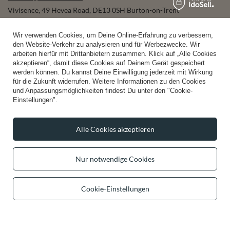
Vivisence
,
49 Hevea Road
,
DE13 0SH
Burton-on-Trent
Wir verwenden Cookies, um Deine Online-Erfahrung zu verbessern,
den Website-Verkehr zu analysieren und für Werbezwecke. Wir
Im Shop präsentieren wir die Bruttopreise (inkl. MwSt.).
arbeiten hierfür mit Drittanbietern zusammen. Klick auf „Alle Cookies
akzeptieren“, damit diese Cookies auf Deinem Gerät gespeichert
werden können. Du kannst Deine Einwilligung jederzeit mit Wirkung
für die Zukunft widerrufen. Weitere Informationen zu den Cookies
und Anpassungsmöglichkeiten findest Du unter den "Cookie-
sichere Zahlungen
Einstellungen".
Alle Cookies akzeptieren
bequeme Lieferung
Nur notwendige Cookies
du kannst uns vertrauen
Cookie-Einstellungen
folge uns: