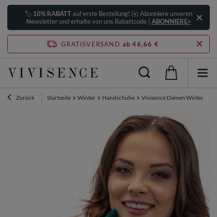
🏷️
10% RABATT
auf erste Bestellung! ✉️ Abonniere unseren
Newsletter und erhalte von uns Rabattcode |
ABONNIERE>
GRATISVERSAND
ab 46,66 €
Zurück
Startseite
Winter
Handschuhe
Vivisence Damen Winter Hand