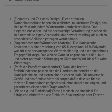
[Elegantes und Zeitloses Design]: Diese stilvollen
Damenhandschuhe haben ein schlichtes, musterloses Design, das
sich perfekt mit jedem Winteroutfit kombinieren lässt. Das
elegante Aussehen und die hochwertige Verarbeitung machen sie
zu einem vielseitigen Accessoire, das sowohl im Alltag als auch zu
besonderen Anlässen getragen werden kann.
[Angenehmes und Wärmendes Material]: Die Handschuhe
bestehen aus einer Mischung von 85 % Acryl und 15 % Polyamid,
was für eine hervorragende Wärmeisolierung und ein angenehmes
Tragegefühl sorgt. Das weiche Garn ist angenehm auf der Haut
und bietet optimalen Schutz gegen Kälte und Wind, ideal für kalte
Wintertage.
[Perfekte Passform und Komfort]: Dank des breiten
Strickbündchens passen sich die Handschuhe perfekt an die
Handgelenke an und bieten einen sicheren Halt. Die universelle
Größe und das flexible Material sorgen dafür, dass sie für die
meisten Damenhände geeignet sind, ohne dabei einzuengen, und
garantieren einen hohen Tragekomfort.
[Vielseitig und Funktional]: Diese Handschuhe sind ideal für
alltägliche Aktivitäten wie Einkäufe, Spaziergänge oder Fahrten
mit dem Auto. Gleichzeitig eignen sie sich hervorragend für
Outdoor-Aktivitäten wie Skifahren oder Wandern. Ihr schlichtes
Design und die robusten Materialien machen sie zu einem
unverzichtbaren Begleiter im Winter.