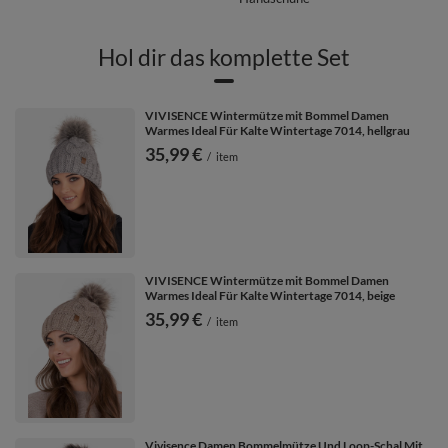
Wirkung der Haare reduziert.Für verschiedene Modelle finden Sie
passendes Zubehör (wie Schals und Loopschals).
Hol dir das komplette Set
VIVISENCE Wintermütze mit Bommel Damen
Warmes Ideal Für Kalte Wintertage 7014, hellgrau
35,99 €
/
item
VIVISENCE Wintermütze mit Bommel Damen
Warmes Ideal Für Kalte Wintertage 7014, beige
35,99 €
/
item
Vivisence Damen Bommelmütze Und Loop-Schal Mit