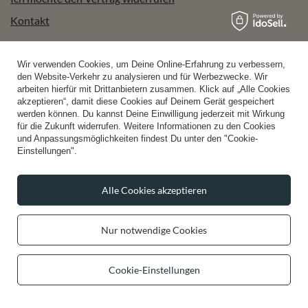
Kontakt
Wir verwenden Cookies, um Deine Online-Erfahrung zu verbessern,
Konto
den Website-Verkehr zu analysieren und für Werbezwecke. Wir
arbeiten hierfür mit Drittanbietern zusammen. Klick auf „Alle Cookies
akzeptieren“, damit diese Cookies auf Deinem Gerät gespeichert
werden können. Du kannst Deine Einwilligung jederzeit mit Wirkung
Hilfe
für die Zukunft widerrufen. Weitere Informationen zu den Cookies
und Anpassungsmöglichkeiten findest Du unter den "Cookie-
Einstellungen".
Info
Alle Cookies akzeptieren
Nur notwendige Cookies
+49 32 2210 915 31
Mon-Fri 8:00-16:00 Uhr
contact@vivisence.com
Cookie-Einstellungen
Vivisence
,
49 Hevea Road
,
DE13 0SH
Burton-on-Trent