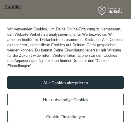
Kontakt
Konto
Wir verwenden Cookies, um Deine Online-Erfahrung zu verbessern,
den Website-Verkehr zu analysieren und für Werbezwecke. Wir
arbeiten hierfür mit Drittanbietern zusammen. Klick auf „Alle Cookies
akzeptieren“, damit diese Cookies auf Deinem Gerät gespeichert
Hilfe
werden können. Du kannst Deine Einwilligung jederzeit mit Wirkung
für die Zukunft widerrufen. Weitere Informationen zu den Cookies
und Anpassungsmöglichkeiten findest Du unter den "Cookie-
Einstellungen".
Info
Alle Cookies akzeptieren
Nur notwendige Cookies
+49 32 2210 915 31
Mon-Fri 8:00-16:00 Uhr
contact@vivisence.com
Cookie-Einstellungen
Vivisence
,
49 Hevea Road
,
DE13 0SH
Burton-on-Trent