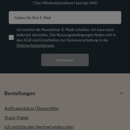
(*Der Mindestbestellwert beträgt 40€)
Geben Sie Ihre E-Mail
Ich möchte die Newsletter-E-Mails erhalten. Ich kann mich
jederzeit abmelden. Die Nutzungsbedingungen finden sich in
den AGB und Einzelheiten zur Datenverarbeitung in der
Datenschutzerklärung.
Anmelden
Bestellungen
Auftragsstatus Überprüfen
Track-Paket
Ich möchte den Vertrag widerrufen