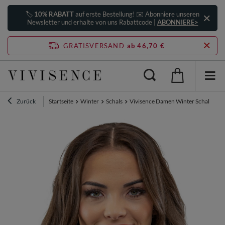
🏷️
10% RABATT
auf erste Bestellung! ✉️ Abonniere unseren
Newsletter und erhalte von uns Rabattcode |
ABONNIERE>
GRATISVERSAND
ab 46,70 €
Zurück
Startseite
Winter
Schals
Vivisence Damen Winter Schal Mit D