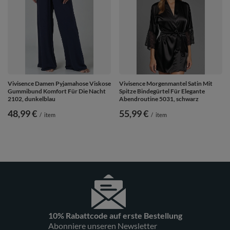
Vivisence Damen Pyjamahose Viskose
Vivisence Morgenmantel Satin Mit
Gummibund Komfort Für Die Nacht
Spitze Bindegürtel Für Elegante
2102, dunkelblau
Abendroutine 5031, schwarz
48,99 €
55,99 €
/
item
/
item
10% Rabattcode auf erste Bestellung
Abonniere unseren Newsletter