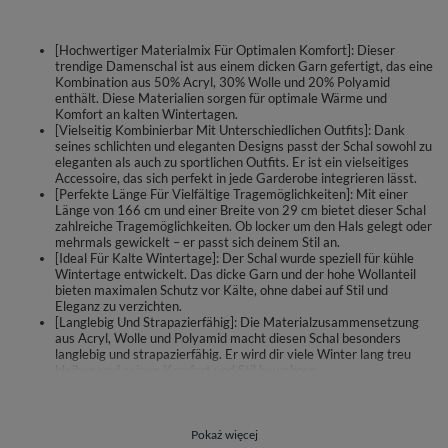
[Hochwertiger Materialmix Für Optimalen Komfort]: Dieser
trendige Damenschal ist aus einem dicken Garn gefertigt, das eine
Kombination aus 50% Acryl, 30% Wolle und 20% Polyamid
enthält. Diese Materialien sorgen für optimale Wärme und
Komfort an kalten Wintertagen.
[Vielseitig Kombinierbar Mit Unterschiedlichen Outfits]: Dank
seines schlichten und eleganten Designs passt der Schal sowohl zu
eleganten als auch zu sportlichen Outfits. Er ist ein vielseitiges
Accessoire, das sich perfekt in jede Garderobe integrieren lässt.
[Perfekte Länge Für Vielfältige Tragemöglichkeiten]: Mit einer
Länge von 166 cm und einer Breite von 29 cm bietet dieser Schal
zahlreiche Tragemöglichkeiten. Ob locker um den Hals gelegt oder
mehrmals gewickelt – er passt sich deinem Stil an.
[Ideal Für Kalte Wintertage]: Der Schal wurde speziell für kühle
Wintertage entwickelt. Das dicke Garn und der hohe Wollanteil
bieten maximalen Schutz vor Kälte, ohne dabei auf Stil und
Eleganz zu verzichten.
[Langlebig Und Strapazierfähig]: Die Materialzusammensetzung
aus Acryl, Wolle und Polyamid macht diesen Schal besonders
langlebig und strapazierfähig. Er wird dir viele Winter lang treu
bleiben und seinen Komfort und Stil bewahren.
Trendiger Schal für Damen
aus dickem Garn mit Wollezusatz
Pokaż więcej
Maße: 166 cm lang, 29 cm breit,