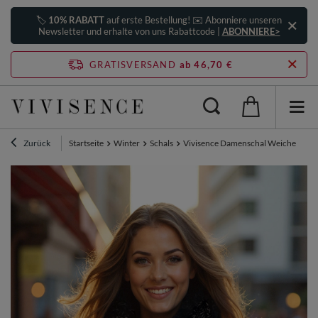
🏷️
10% RABATT
auf erste Bestellung! ✉️ Abonniere unseren
Newsletter und erhalte von uns Rabattcode |
ABONNIERE>
GRATISVERSAND
ab 46,70 €
Zurück
Startseite
Winter
Schals
Vivisence Damenschal Weiche Warme 