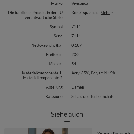
Marke
Vivisence
Wochenendtrips. Der Schal lässt sich leicht verstauen und ist schnell
griffbereit, wenn Wind aufkommt. Ein vielseitiges Accessoire, das Wärme
Die für dieses Produkt in der EU
Kontri sp. z o.o.
Mehr
spendet, ohne aufzutragen, und Ihre Garderobe im Winter stilsicher
verantwortliche Stelle
ergänzt.
Symbol
7111
Material: 85% Acryl, 15% Polyamid.
Serie
7111
Nettogewicht (kg)
0,187
Breite cm
200
Höhe cm
54
Materialkomponente 1,
Acryl 85%, Polyamid 15%
Materialkomponente 2
Abteilung
Damen
Kategorie
Schals und Tücher Schals
Siehe auch
Vivisence Damenschal 