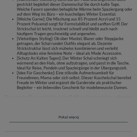
gestrickt begleitet dieser Damenschal Sie durch kalte Tage.
Weiche Fasern spenden behagliche Wärme beim Spaziergang oder
auf dem Weg ins Büro – ein kuscheliges Winter Essential.
[Weiche Garne]: Die Mischung aus 85 Prozent Acryl und 15
Prozent Polyamid sorgt für Formstabilität und sanften Griff. Der
Strickschal ist leicht, trocknet schnell und bleibt auch nach
häufigem Tragen geschmeidig und angenehm.
[Vielseitiges Styling]: Ob über Mantel, Blazer oder Steppjacke
getragen, der Schal rundet Outfits elegant ab. Dezente
Strickstruktur lässt sich mühelos kombinieren und verleiht
Alltagslooks eine feminine Note – ideal als Mode Accessoire.
[Schutz An Kalten Tagen]: Der Winter Schal schmiegt sich
wärmend an den Hals, ohne aufzutragen, und passt in die Tasche.
Ideal für Reise, Pendeln und Spaziergänge in der Übergangszeit.
[Idee Für Geschenke]: Eine stilvolle Aufmerksamkeit für
Freundinnen, Mama oder sich selbst. Dieser Kuschelschal bereitet
Freude im Winter und ergänzt die Garderobe als praktischer
Begleiter – ein liebevolles Geschenk für modebewusste Damen.
Ein eleganter Damenschal, der jedes Outfit im Handumdrehen aufwertet.
Die weiche, angenehm warme Strickoptik schmiegt sich sanft an und
macht kalte Tage entspannter. Tragen Sie ihn zu Mantel, Blazer oder
Steppjacke – er setzt einen femininen Akzent und passt zu Business wie
Freizeit.
Pokaż więcej
Die Fasermischung ist auf Tragekomfort ausgelegt: 85% Acryl und 15%
Polyamid. Das Material fühlt sich weich an, behält die Form und ist
pflegeleicht. Ideal für Spaziergänge, den Weg ins Büro oder