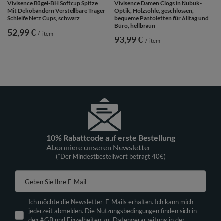
Vivisence Bügel-BH Softcup Spitze
Vivisence Damen Clogs in Nubuk-
Mit Dekobändern Verstellbare Träger
Optik, Holzsohle, geschlossen,
Schleife Netz Cups, schwarz
bequeme Pantoletten für Alltag und
Büro, hellbraun
52,99 €
/
item
93,99 €
/
item
10% Rabattcode auf erste Bestellung
Abonniere unseren Newsletter
(*Der Mindestbestellwert beträgt 40€)
Geben Sie Ihre E-Mail
Ich möchte die Newsletter-E-Mails erhalten. Ich kann mich
jederzeit abmelden. Die Nutzungsbedingungen finden sich in
den AGB und Einzelheiten zur Datenverarbeitung in der