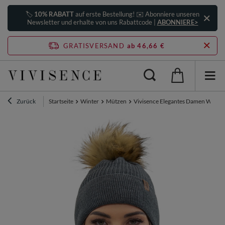
🏷️
10% RABATT
auf erste Bestellung! ✉️ Abonniere unseren
Newsletter und erhalte von uns Rabattcode |
ABONNIERE>
GRATISVERSAND
ab 46,66 €
Zurück
Startseite
Winter
Mützen
Vivisence Elegantes Damen Winter