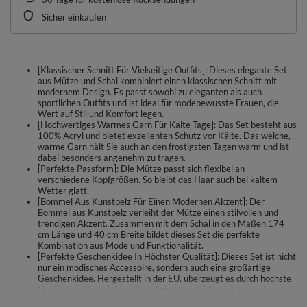
Sicher einkaufen
[Klassischer Schnitt Für Vielseitige Outfits]: Dieses elegante Set
aus Mütze und Schal kombiniert einen klassischen Schnitt mit
modernem Design. Es passt sowohl zu eleganten als auch
sportlichen Outfits und ist ideal für modebewusste Frauen, die
Wert auf Stil und Komfort legen.
[Hochwertiges Warmes Garn Für Kalte Tage]: Das Set besteht aus
100% Acryl und bietet exzellenten Schutz vor Kälte. Das weiche,
warme Garn hält Sie auch an den frostigsten Tagen warm und ist
dabei besonders angenehm zu tragen.
[Perfekte Passform]: Die Mütze passt sich flexibel an
verschiedene Kopfgrößen. So bleibt das Haar auch bei kaltem
Wetter glatt.
[Bommel Aus Kunstpelz Für Einen Modernen Akzent]: Der
Bommel aus Kunstpelz verleiht der Mütze einen stilvollen und
trendigen Akzent. Zusammen mit dem Schal in den Maßen 174
cm Länge und 40 cm Breite bildet dieses Set die perfekte
Kombination aus Mode und Funktionalität.
[Perfekte Geschenkidee In Höchster Qualität]: Dieses Set ist nicht
nur ein modisches Accessoire, sondern auch eine großartige
Geschenkidee. Hergestellt in der EU, überzeugt es durch höchste
Qualität und Langlebigkeit und eignet sich ideal für besondere
Anlässe wie Weihnachten oder Geburtstage.