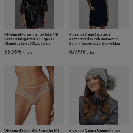
Vivisence Morgenmantel Satin Mit
Vivisence Dame Badetuch
Spitze Bindegürtel Für Elegante
Komfortabel Weich Baumwolle
Abendroutine 5031, schwarz
Gummi Tasche 5025, dunkelblau
55,99 €
47,99 €
/
item
/
item
Vivisence Damen Slip Eleganter Mit
Vivisence Damen Bommelmütze