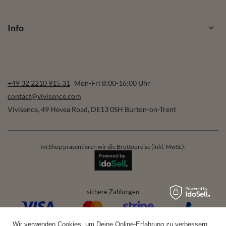
Info
+49 32 2210 915 31
Mon-Fri 8:00-16:00 Uhr
contact@vivisence.com
Vivisence
,
49 Hevea Road
,
DE13 0SH
Burton-on-Trent
Im Shop präsentieren wir die Bruttopreise (inkl. MwSt.).
sichere Zahlungen
Wir verwenden Cookies, um Deine Online-Erfahrung zu verbessern,