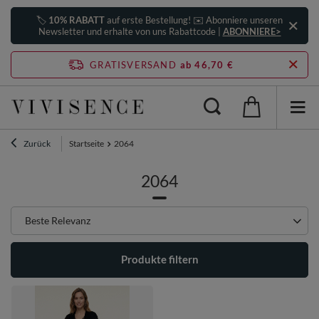
🏷️
10% RABATT
auf erste Bestellung! ✉️ Abonniere unseren
Newsletter und erhalte von uns Rabattcode |
ABONNIERE>
GRATISVERSAND
ab 46,70 €
Zurück
Startseite
2064
2064
Sortierung ändern
Beste Relevanz
Produkte filtern