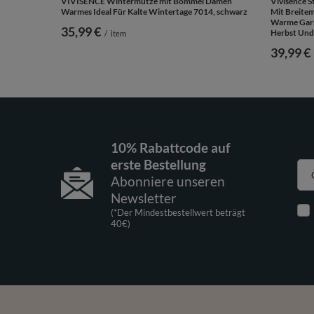
VIVISENCE Wintermütze mit Bommel Damen
Vivisence 
Warmes Ideal Für Kalte Wintertage 7014, schwarz
Mit Breite
Warme Garn
35,99 €
Herbst Und
/
item
39,99 €
10% Rabattcode auf
erste Bestellung
Abonniere unseren
Newsletter
(*Der Mindestbestellwert beträgt
40€)