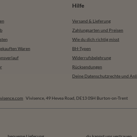
Hilfe
ren
Versand & Lieferung
b
Zahlungsarten und Preisen
sten
Wie du dich richtig misst
 gekauften Waren
BH-Typen
onsverlauf
Widerrufsbelehrung
r
Rücksendungen
Deine Datenschutzrechte und Anl
visence.com
Vivisence
,
49 Hevea Road
,
DE13 0SH
Burton-on-Trent
bequeme Lieferung
du kannst uns vertrauen