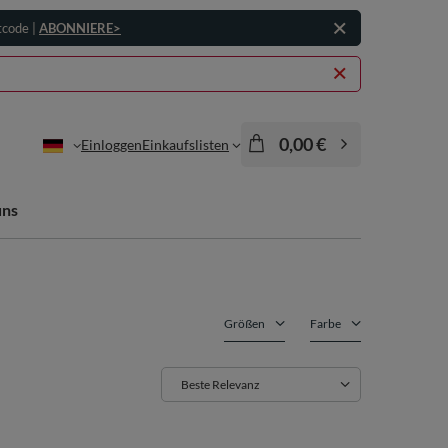
tcode |
ABONNIERE>
0,00 €
Einloggen
Einkaufslisten
uns
Größen
Farbe
Sortierung ändern
Beste Relevanz