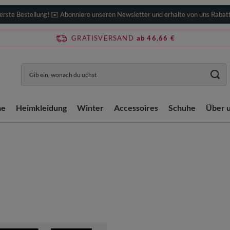
erste Bestellung! ✉️ Abonniere unseren Newsletter und erhalte von uns Rabat
GRATISVERSAND
ab 46,66 €
he
Heimkleidung
Winter
Accessoires
Schuhe
Über 