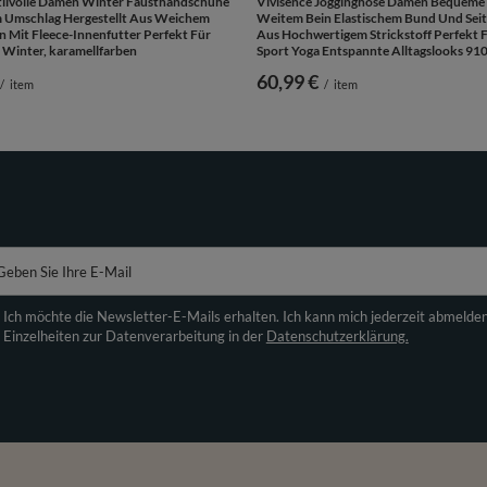
Stilvolle Damen Winter Fausthandschuhe
Vivisence Jogginghose Damen Bequeme
m Umschlag Hergestellt Aus Weichem
Weitem Bein Elastischem Bund Und Sei
 Mit Fleece-Innenfutter Perfekt Für
Aus Hochwertigem Strickstoff Perfekt F
 Winter, karamellfarben
Sport Yoga Entspannte Alltagslooks 910
60,99 €
/
item
/
item
Geben Sie Ihre E-Mail
Ich möchte die Newsletter-E-Mails erhalten. Ich kann mich jederzeit abmelde
Einzelheiten zur Datenverarbeitung in der
Datenschutzerklärung.