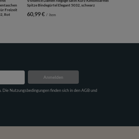
 Mit
Vivisence Damen Negligé Satin Kurz Kimonoärmel
tentaschen
Spitze Bindegürtel Elegant 5032, schwarz
ür Freizeit
60,99 €
2, Rot
/
item
Anmelden
n. Die Nutzungsbedingungen finden sich in den AGB und