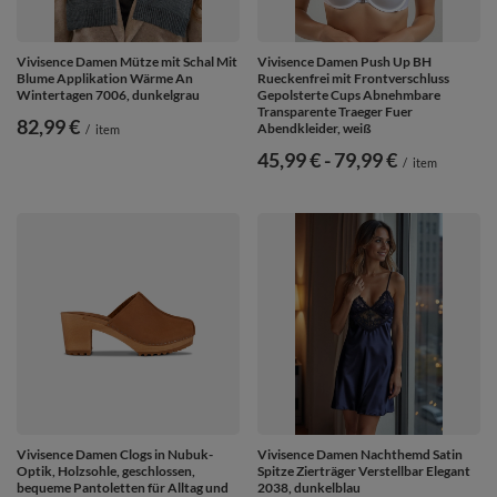
Vivisence Damen Mütze mit Schal Mit
Vivisence Damen Push Up BH
Blume Applikation Wärme An
Rueckenfrei mit Frontverschluss
Wintertagen 7006, dunkelgrau
Gepolsterte Cups Abnehmbare
Transparente Traeger Fuer
82,99 €
Abendkleider, weiß
/
item
ab
45,99 €
-
bis
79,99 €
/
item
Vivisence Damen Clogs in Nubuk-
Vivisence Damen Nachthemd Satin
Optik, Holzsohle, geschlossen,
Spitze Zierträger Verstellbar Elegant
bequeme Pantoletten für Alltag und
2038, dunkelblau