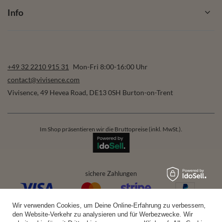
Info
+49 32 2210 915 31
Mon-Fri 8:00-16:00 Uhr
contact@vivisence.com
Vivisence
,
49 Hevea Road
,
DE13 0SH
Burton-on-Trent
Im Shop präsentieren wir die Bruttopreise (inkl. MwSt.).
sichere Zahlungen
Wir verwenden Cookies, um Deine Online-Erfahrung zu verbessern,
bequeme Lieferung
den Website-Verkehr zu analysieren und für Werbezwecke. Wir