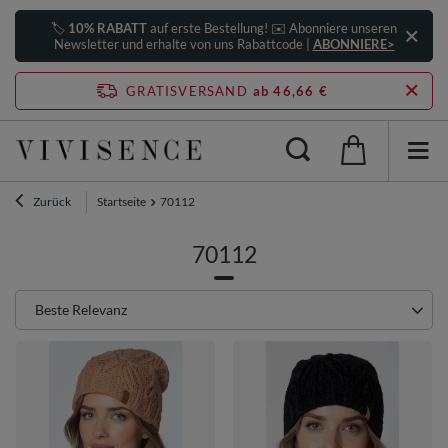
🏷️
10% RABATT
auf erste Bestellung! ✉️ Abonniere unseren
Newsletter und erhalte von uns Rabattcode |
ABONNIERE>
GRATISVERSAND
ab 46,66 €
Zurück
Startseite
70112
70112
Sortierung ändern
Beste Relevanz