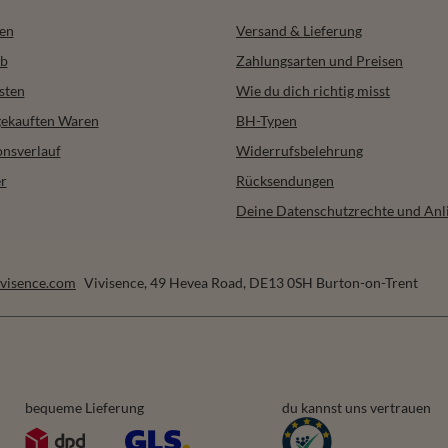
ren
Versand & Lieferung
b
Zahlungsarten und Preisen
sten
Wie du dich richtig misst
 gekauften Waren
BH-Typen
onsverlauf
Widerrufsbelehrung
r
Rücksendungen
Deine Datenschutzrechte und Anl
visence.com
Vivisence
,
49 Hevea Road
,
DE13 0SH
Burton-on-Trent
bequeme Lieferung
du kannst uns vertrauen