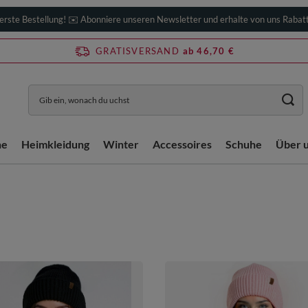
erste Bestellung! ✉️ Abonniere unseren Newsletter und erhalte von uns Rabat
GRATISVERSAND
ab 46,70 €
he
Heimkleidung
Winter
Accessoires
Schuhe
Über 