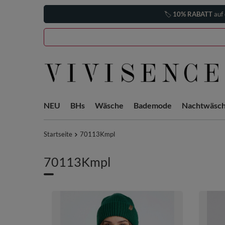
🏷️
10% RABATT
auf 
NEU
BHs
Wäsche
Bademode
Nachtwäsc
Startseite
70113Kmpl
70113Kmpl