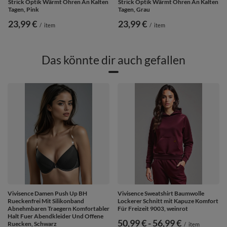
Strick Optik Wärmt Ohren An Kalten
Strick Optik Wärmt Ohren An Kalten
Tagen, Pink
Tagen, Grau
23,99 €
23,99 €
/
item
/
item
Das könnte dir auch gefallen
Vivisence Damen Push Up BH
Vivisence Sweatshirt Baumwolle
Rueckenfrei Mit Silikonband
Lockerer Schnitt mit Kapuze Komfort
Abnehmbaren Traegern Komfortabler
Für Freizeit 9003, weinrot
Halt Fuer Abendkleider Und Offene
ab
50,99 €
-
bis
56,99 €
Ruecken, Schwarz
/
item