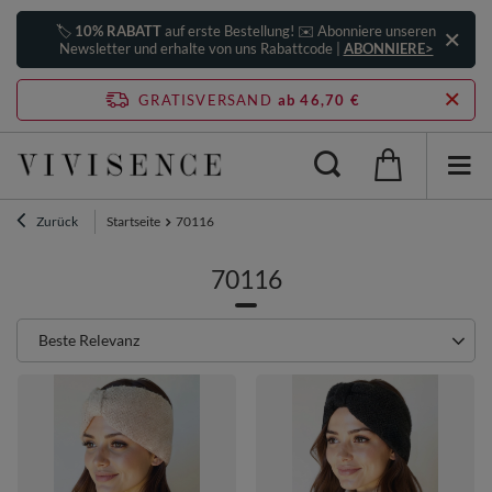
🏷️
10% RABATT
auf erste Bestellung! ✉️ Abonniere unseren
Newsletter und erhalte von uns Rabattcode |
ABONNIERE>
GRATISVERSAND
ab 46,70 €
Zurück
Startseite
70116
70116
Sortierung ändern
Beste Relevanz