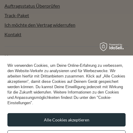
Auftragsstatus Überprüfen
Track-Paket
Ich möchte den Vertrag widerrufen
Kontakt
Konto
Wir verwenden Cookies, um Deine Online-Erfahrung zu verbessern,
den Website-Verkehr zu analysieren und für Werbezwecke. Wir
arbeiten hierfür mit Drittanbietern zusammen. Klick auf „Alle Cookies
Hilfe
akzeptieren“, damit diese Cookies auf Deinem Gerät gespeichert
werden können. Du kannst Deine Einwilligung jederzeit mit Wirkung
für die Zukunft widerrufen. Weitere Informationen zu den Cookies
und Anpassungsmöglichkeiten findest Du unter den "Cookie-
Info
Einstellungen".
Alle Cookies akzeptieren
+49 32 2210 915 31
Mon-Fri 8:00-16:00 Uhr