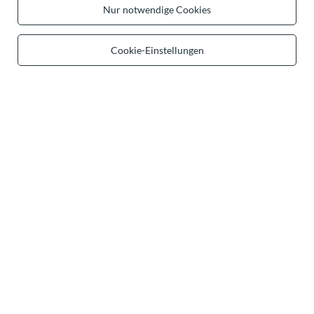
Nur notwendige Cookies
contact@vivisence.com
Vivisence
,
49 Hevea Road
,
DE13 0SH
Burton-on-Trent
Cookie-Einstellungen
Im Shop präsentieren wir die Bruttopreise (inkl. MwSt.).
sichere Zahlungen
bequeme Lieferung
du kannst uns vertrauen