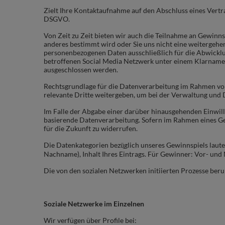
Zielt Ihre Kontaktaufnahme auf den Abschluss eines Vertrag
DSGVO
.
Von Zeit zu Zeit bieten wir auch die Teilnahme an Gewinn
anderes bestimmt wird oder Sie uns nicht eine weitergeh
personenbezogenen Daten ausschließlich für die Abwicklu
betroffenen Social Media Netzwerk unter einem Klarnamen a
ausgeschlossen werden.
Rechtsgrundlage für die Datenverarbeitung im Rahmen von
relevante Dritte weitergeben, um bei der Verwaltung und
Im Falle der Abgabe einer darüber hinausgehenden Einwill
basierende Datenverarbeitung. Sofern im Rahmen eines Gew
für die Zukunft zu widerrufen.
Die Datenkategorien bezü̱glich unseres Gewinnspiels laut
Nachname), Inhalt Ihres Eintrags. Für Gewinner: Vor- un
Die von den sozialen Netzwerken initiierten Prozesse ber
Soziale Netzwerke im Einzelnen
Wir verfügen über Profile bei: