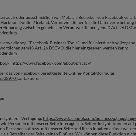
en auch oder ausschließlich von Meta als Betreiber von Facebook verarbe
al Harbour, Dublin 2 Ireland, Verantwortlicher für die Datenverarbeitu
Vereinbarung zwischen gemeinsam Verantwortlichen gemäß Art. 26 DSGVO
_addendum
, etwa die sog. "Facebook-Business-Tools", und für hierdurch vollzoge
twortlichen gemäß Art. 26 DSGVO, die hier eingesehen werden kann:
_addendum
ebook:
https://www.facebook.com/about/privacy/
er das von Facebook bereitgestellte Online-Kontaktformular
46302970
kontaktieren.
ken
Insights zur Verfügung:
https://www.facebook.com/business/a/page/page-
 wie Personen mit unserer Seite interagieren. Seiten-Insights können au
 Personen auf bzw. mit unserer Seite und ihren Inhalten erfasst werde
ir als Betreiber der Seite keinen Einfluss. Wir können diese Funktion ni