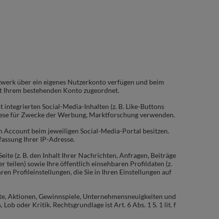
zwerk über ein eigenes Nutzerkonto verfügen und beim
ekt Ihrem bestehenden Konto zugeordnet.
integrierten Social-Media-Inhalten (z. B. Like-Buttons
diese für Zwecke der Werbung, Marktforschung verwenden.
 Account beim jeweiligen Social-Media-Portal besitzen.
fassung Ihrer IP-Adresse.
te (z. B. den Inhalt Ihrer Nachrichten, Anfragen, Beiträge
teilen) sowie Ihre öffentlich einsehbaren Profildaten (z.
en Profileinstellungen, die Sie in Ihren Einstellungen auf
te, Aktionen, Gewinnspiele, Unternehmensneuigkeiten und
 Lob oder Kritik.
Rechtsgrundla
ge ist Art. 6 Abs. 1 S. 1 lit. f