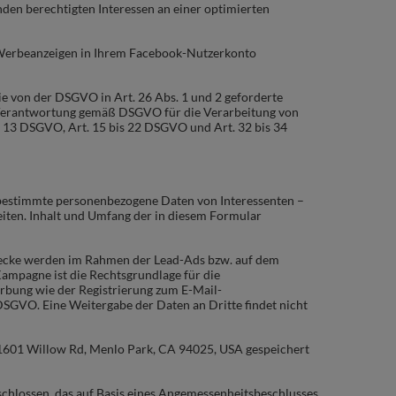
den berechtigten Interessen an einer optimierten
r Werbeanzeigen in Ihrem Facebook-Nutzerkonto
e von der DSGVO in Art. 26 Abs. 1 und 2 geforderte
 Verantwortung gemäß DSGVO für die Verarbeitung von
nd 13 DSGVO, Art. 15 bis 22 DSGVO und Art. 32 bis 34
m bestimmte personenbezogene Daten von Interessenten –
beiten. Inhalt und Umfang der in diesem Formular
Zwecke werden im Rahmen der Lead-Ads bzw. auf dem
ampagne ist die Rechtsgrundlage für die
rbung wie der Registrierung zum E-Mail-
 DSGVO. Eine Weitergabe der Daten an Dritte findet nicht
,1601 Willow Rd, Menlo Park, CA 94025, USA gespeichert
hlossen, das auf Basis eines Angemessenheitsbeschlusses