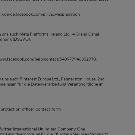
s://de-de.facebook.com/privacy/explanation
n uns auch Meta Platforms Ireland Ltd., 4 Grand Canal
ordnung (DSGVO).
www.facebook.com/help/contact/540977946302970
.
n uns auch Pinterest Europe Ltd., Palmerston House, 2nd
 gemeinsam für die Datenverarbeitung Verantwortliche im
a-protection-officer-contact-form
 Twitter International Unlimited Company, One
chutz-Grundverordnung (DSGVO), sofern Sie Ihren Wohnsitz