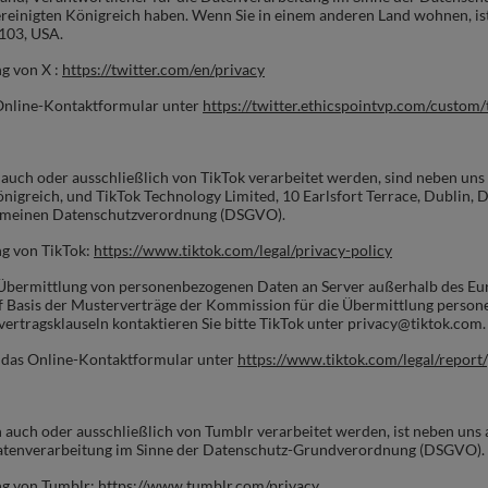
einigten Königreich haben. Wenn Sie in einem anderen Land wohnen, ist
4103, USA.
g von X :
https://twitter.com/en/privacy
Online-Kontaktformular unter
https://twitter.ethicspointvp.com/custom
 auch oder ausschließlich von TikTok verarbeitet werden, sind neben uns
igreich, und TikTok Technology Limited, 10 Earlsfort Terrace, Dublin, D0
lgemeinen Datenschutzverordnung (DSGVO).
ng von TikTok:
https://www.tiktok.com/legal/privacy-policy
 Übermittlung von personenbezogenen Daten an Server außerhalb des Eu
f Basis der Musterverträge der Kommission für die Übermittlung persone
vertragsklauseln kontaktieren Sie bitte TikTok unter privacy@tiktok.com.
 das Online-Kontaktformular unter
https://www.tiktok.com/legal/report
 auch oder ausschließlich von Tumblr verarbeitet werden, ist neben uns 
Datenverarbeitung im Sinne der Datenschutz-Grundverordnung (DSGVO).
ng von Tumblr:
https://www.tumblr.com/privacy