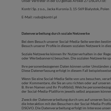
Unser Vertreter in der EU gemäß Artikel 27 DSGVO ist:
Kontri Sp. z o.o., Jacka Kuronia 3, 15-569 Bialystok, Polen
E-Mail: rodo@kontri.pl
Datenverarbeitung durch soziale Netzwerke
Bei dem Besuch unserer Social-Media-Seite werden bestim
Besuch unserer Profile in diesem sozialen Netzwerk in di
Soziale Netzwerke können Ihr Nutzerverhalten in der Regel
oder Werbebannern) besuchen. Die sozialen Netzwerke sp
Ihre personenbezogenen Daten können unter Umständen abe
Diese Datenerfassung erfolgt in diesem Fall beispielsweis
Wenn Sie eine Social-Media-Seite von uns besuchen, verarb
oder Kommentare, die Sie an uns richten oder auf unseren S
B. Ihren Namen und Ihr Profilbild). Welche personenbezogen
der Social-Media-Plattform jeweils selbst anpassen könne
Zweck der Datenverarbeitung durch uns auf unseren Socia
die Interaktion mit den Besuchern der Social-Media-Profi
DSGVO.
Die Datenverarbeitung erfolgt im Interesse unse