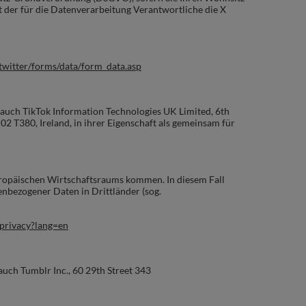
 der für die Datenverarbeitung Verantwortliche die X
/twitter/forms/data/form_data.asp
 auch TikTok Information Technologies UK Limited, 6th
2 T380, Ireland, in ihrer Eigenschaft als gemeinsam für
ropäischen Wirtschaftsraums kommen. In diesem Fall
nbezogener Daten in Drittländer (sog.
/privacy?lang=en
auch Tumblr Inc.,
60 29th Street 343