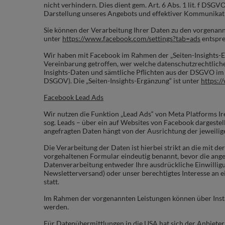
nicht verhindern. Dies dient gem. Art. 6 Abs. 1 lit. f D
Darstellung unseres Angebots und effektiver Kommunikat
Sie können der Verarbeitung Ihrer Daten zu den vorgenan
unter
https://www.facebook.com/settings?tab=ads
entspre
Wir haben mit Facebook im Rahmen der „Seiten-Insights-E
Vereinbarung getroffen, wer welche datenschutzrechtli
Insights-Daten und sämtliche Pflichten aus der DSGVO im 
DSGOV). Die „Seiten-Insights-Ergänzung“ ist unter
https:/
Facebook Lead Ads
Wir nutzen die Funktion „Lead Ads“ von Meta Platforms Ir
sog. Leads – über ein auf Websites von Facebook dargestel
angefragten Daten hängt von der Ausrichtung der jeweili
Die Verarbeitung der Daten ist hierbei strikt an die mi
vorgehaltenen Formular eindeutig benannt, bevor die ang
Datenverarbeitung entweder Ihre ausdrückliche Einwillig
Newsletterversand) oder unser berechtigtes Interesse an e
statt.
Im Rahmen der vorgenannten Leistungen können über Insta
werden.
Für Datenübermittlungen in die USA hat sich der Anbiet