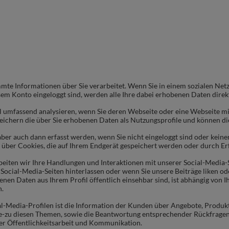
mte Informationen über Sie verarbeitet. Wenn Sie in einem sozialen Net
esem Konto eingeloggt sind, werden alle Ihre dabei erhobenen Daten dir
 umfassend analysieren, wenn Sie deren Webseite oder eine Webseite mit 
eichern die über Sie erhobenen Daten als Nutzungsprofile und können 
r auch dann erfasst werden, wenn Sie nicht eingeloggt sind oder keinen
e über Cookies, die auf Ihrem Endgerät gespeichert werden oder durch Er
eiten wir Ihre Handlungen und Interaktionen mit unserer Social-Media-Sei
ocial-Media-Seiten hinterlassen oder wenn Sie unsere Beiträge liken oder 
en Daten aus Ihrem Profil öffentlich einsehbar sind, ist abhängig von Ihr
n.
l-Media-Profilen ist die Information der Kunden über Angebote, Produ
k
le-zu diesen Themen, sowie die Beantwortung entsprechender Rückfragen,
rer Öffentlichkeitsarbeit und Kommunikation.