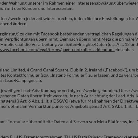
SGVO der Wahrung unserer im Rahmen einer Interessenabwägung überwiegen
ion mit den Kunden und Interessenten.
nten Zwecken jederzeit widersprechen, indem Sie Ihre Einstellungen fü
chend ändern.
rgänzung“ zu den mit Facebook bestehenden vertraglichen Regelungen di
chen Verpflichtungen übernimmt. Demnach übernimmt Meta die primäre
Hinblick auf die Verarbeitung von Seiten-Insights-Daten (u.a. Art. 12 u
/www.facebook.com/legal/terms/page_controller_addendum
einsehbar.
eland Limited, 4 Grand Canal Square, Dublin 2, Ireland („Facebook“), u
ltes Kontaktformular (sog. „Instant-Formular“) zu erfassen und zu verar
gen Lead-Kampagne ab.
t der jeweiligen Lead-Ads-Kampagne verfolgten Zwecke gebunden. Diese 
egebenen Daten übermittelt werden. Je nach Ausrichtung der Lead-Ads-K
ung gemäß Art. 6 Abs. 1 lit. a DSGVO (etwa für Maßnahmen der Direktwe
iner optimalen Vermarktung unseres Angebots gemäß Art. 6 Abs. 1 lit. f
nt-Formulare übermittelte Daten auf Servern von Meta Platforms, Inc.
er dem EU-US-Datenschutzrahmen (EU-US Data Privacy Framework) angesc