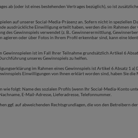
es ab (oder ist eines bestehenden Vertrages bezüglich), so ist z
usätzlich
spielen auf unserer Social-Media-Präsenz
an. Sofern nicht in speziellen
ende ausdrückliche Einwilligung erteilt haben, werden die im Rahmen de
ng des Gewinnspiels verwendet (z. B.. Gewinnerermittlung, Gewinnerben
gieren oder über Fotos in Ihrem Profil erkennbar sind, kann eine Ident
 Gewinnspielen ist im Fall Ihrer Teilnahme
grundsätzlich Artikel 6 Absa
 Durchführung unseres Gewinnspiels zu helfen.
igungserklärung im Rahmen eines Gewinnspiels ist Artikel 6 Absatz 1 a) 
innspiels Einwilligungen von Ihnen erklärt worden sind, haben Sie die M
en wie folgt: Name des sozialen Profils (wenn Ihr Social-Media-Konto u
d Nachname, E-Mail-Adresse, Lieferadresse, Telefonnummer.
uhen ggf. auf abweichenden Rechtsgrundlagen, die von den Betreibern de