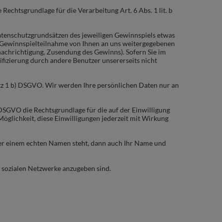
e Rechtsgrundlage für die Verarbeitung Art. 6 Abs. 1 lit. b
 Datenschutzgrundsätzen des jeweiligen Gewinnspiels etwas
r Gewinnspielteilnahme von Ihnen an uns weitergegebenen
achrichtigung, Zusendung des Gewinns). Sofern Sie im
ifizierung durch andere Benutzer unsererseits nicht
tz 1 b) DSGVO.
Wir werden Ihre persönlichen Daten nur an
DSGVO die Rechtsgrundlage für die auf der Einwilligung
öglichkeit, diese Einwilligungen jederzeit mit Wirkung
nter einem echten Namen steht, dann auch Ihr Name und
r sozialen Netzwerke anzugeben sind.