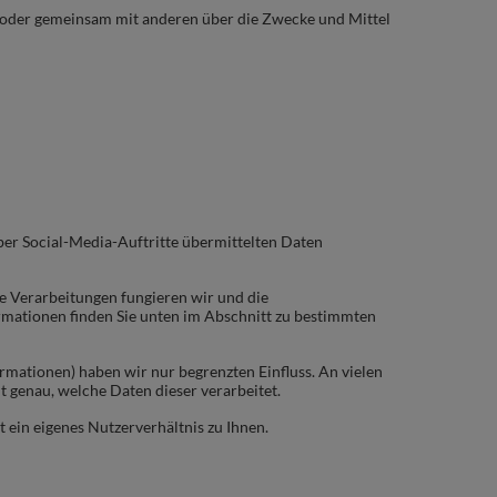
in oder gemeinsam mit anderen über die Zwecke und Mittel
er Social-Media-Auftritte übermittelten Daten
e Verarbeitungen fungieren wir und die
rmationen finden Sie unten im Abschnitt zu bestimmten
ormationen) haben wir nur begrenzten Einfluss. An vielen
t genau, welche Daten dieser verarbeitet.
 ein eigenes Nutzerverhältnis zu Ihnen.