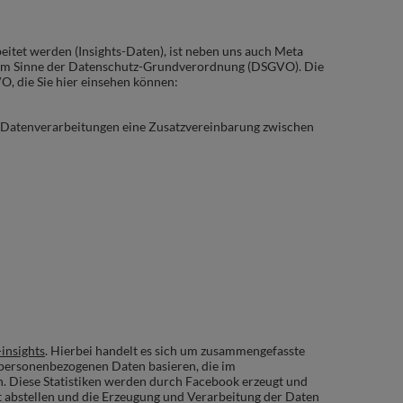
itet werden (Insights-Daten), ist neben uns auch Meta
ng im Sinne der Datenschutz-Grundverordnung (DSGVO). Die
, die Sie hier einsehen können:
ne Datenverarbeitungen eine Zusatzvereinbarung zwischen
insights
. Hierbei handelt es sich um zusammengefasste
f personenbezogenen Daten basieren, die im
n. Diese Statistiken werden durch Facebook erzeugt und
cht abstellen und die Erzeugung und Verarbeitung der Daten