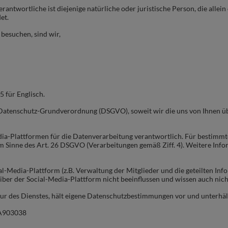
antwortliche ist diejenige natürliche oder juristische Person, die alle
et.
 besuchen, sind wir,
5 für Englisch.
 Datenschutz-Grundverordnung (DSGVO), soweit wir die uns von Ihnen üb
dia-Plattformen für die Datenverarbeitung verantwortlich. Für bestimmt
m Sinne des Art. 26 DSGVO (Verarbeitungen gemäß Ziff. 4). Weitere Info
l-Media-Plattform (z.B. Verwaltung der Mitglieder und die geteilten Inf
iber der Social-Media-Plattform n
icht beeinflussen und wissen auch nich
tur des Dienstes, hält eigene Datenschutzbestimmungen vor und unterhält
ZA903038