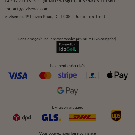
Abonner
Commandes
Ma commande
Suivi des colis
Je souhaite me rétracter du contrat
Contact
Compte
Aide