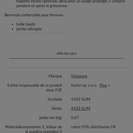
hygiène intime optimale, idéal pour un usage prolongé, y compris
pendant et après la grossesse.
Bermuda confortable pour femmes.
taille haute
jambe allongée
en polyamide et coton tricoté
sous-vêtements invisibles
ajustement parfait à la silhouette
modèle le ventre et les hanches de la femme
matériaux de haute qualité
Afficher plus
Composition :
Partie inférieure en coton : 95% coton, 5% élasthanne.
Marque
Vivisence
Renfort abdominal supérieur : 82% polyamide, 18% élasthanne.
Entité responsable de ce produit
Kontri sp. z o.o.
Plus
dans l'UE
Symbole
4102 SLIM
Séries
4102 SLIM
poids net (kg)
0,07
Materialkomponente 1, Valeur de
coton 95%, élasthanne 5%
la matière première 2