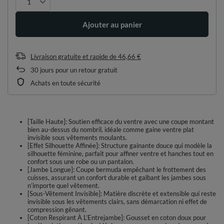
Ajouter au panier
Livraison gratuite et rapide
de
46,66 €
30
jours pour un retour gratuit
Achats en toute sécurité
[Taille Haute]: Soutien efficace du ventre avec une coupe montant
bien au-dessus du nombril, idéale comme gaine ventre plat
invisible sous vêtements moulants.
[Effet Silhouette Affinée]: Structure gainante douce qui modèle la
silhouette féminine, parfait pour affiner ventre et hanches tout en
confort sous une robe ou un pantalon.
[Jambe Longue]: Coupe bermuda empêchant le frottement des
cuisses, assurant un confort durable et galbant les jambes sous
n’importe quel vêtement.
[Sous-Vêtement Invisible]: Matière discrète et extensible qui reste
invisible sous les vêtements clairs, sans démarcation ni effet de
compression gênant.
[Coton Respirant À L’Entrejambe]: Gousset en coton doux pour