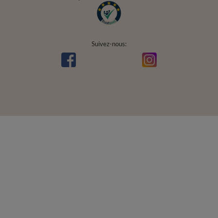
Info
+49 32 2210 915 31 (allemand/anglais)
lun-ven 8h00-16h00
contact@vivisence.com
Vivisence
,
49 Hevea Road
,
DE13 0SH
Burton-on-Trent
Dans le magasin, nous présentons les prix bruts (TVA comprise).
Paiements sécurisés