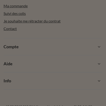
10% de réduction sur votre première
commande
Inscrivez-vous à notre newsletter et
obtenez un code de réduction
(*valeur minimum de commande: 40€)
Entrez votre email
Je souhaite recevoir des newsletters par e-mail. Je peux me
désabonner à tout moment. Les conditions d’utilisation se
trouvent dans les CGU, et les informations concernant le
traitement des données dans la
Politique de confidentialité.