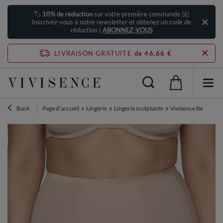
🏷️
10% de réduction
sur votre première commande ✉️
Inscrivez-vous à notre newsletter et obtenez un code de
réduction |
ABONNEZ-VOUS
LIVRAISON GRATUITE
de 46,66 €
Back
Page d'accueil
Lingerie
Lingerie sculptante
Vivisence Bermuda C