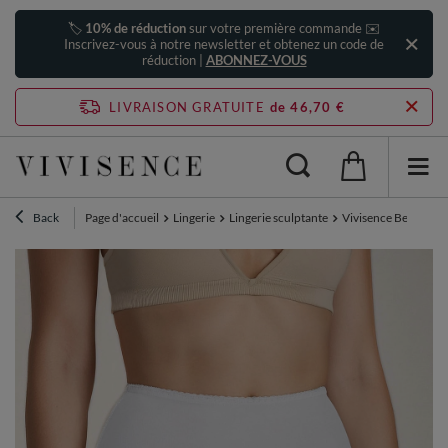
🏷️
10% de réduction
sur votre première commande ✉️
Inscrivez-vous à notre newsletter et obtenez un code de
réduction |
ABONNEZ-VOUS
LIVRAISON GRATUITE
de 46,70 €
Back
Page d'accueil
Lingerie
Lingerie sculptante
Vivisence Bermuda C