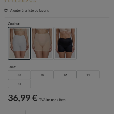
Ajouter à la liste de favoris
Couleur
Taille
38
40
42
44
46
36,99 €
TVA incluse
/
item