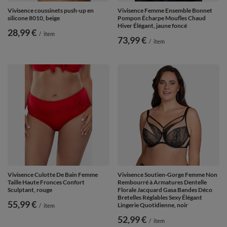
Vivisence coussinets push-up en
Vivisence Femme Ensemble Bonnet
silicone 8010, beige
Pompon Écharpe Moufles Chaud
Hiver Élégant, jaune foncé
28,99 €
/
item
73,99 €
/
item
Vivisence Culotte De Bain Femme
Vivisence Soutien-Gorge Femme Non
Taille Haute Fronces Confort
Rembourré à Armatures Dentelle
Sculptant, rouge
Florale Jacquard Gasa Bandes Déco
Bretelles Réglables Sexy Élégant
55,99 €
Lingerie Quotidienne, noir
/
item
52,99 €
/
item