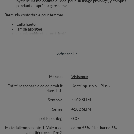
hygiène intime optimale, idéal pour un usage prolongé, y compris
pendant et après la grossesse.
Bermuda confortable pour femmes.
taille haute
jambe allongée
en polyamide et coton tricoté
sous-vêtements invisibles
ajustement parfait à la silhouette
modèle le ventre et les hanches de la femme
matériaux de haute qualité
Afficher plus
Composition :
Partie inférieure en coton : 95% coton, 5% élasthanne.
Marque
Vivisence
Renfort abdominal supérieur : 82% polyamide, 18% élasthanne.
Entité responsable de ce produit
Kontri sp. z o.o.
Plus
dans l'UE
Symbole
4102 SLIM
Séries
4102 SLIM
poids net (kg)
0,07
Materialkomponente 1, Valeur de
coton 95%, élasthanne 5%
la matière première 2