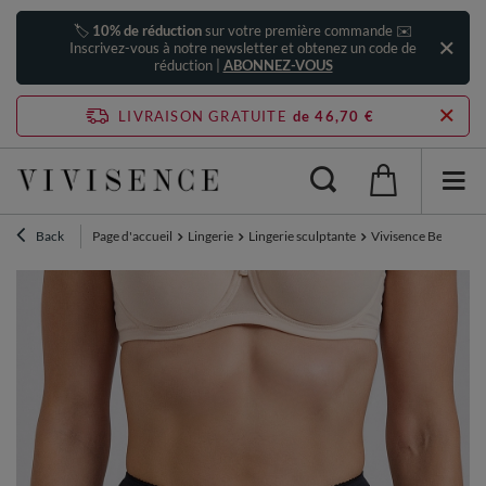
🏷️
10% de réduction
sur votre première commande ✉️
Inscrivez-vous à notre newsletter et obtenez un code de
réduction |
ABONNEZ-VOUS
LIVRAISON GRATUITE
de 46,70 €
Back
Page d'accueil
Lingerie
Lingerie sculptante
Vivisence Bermuda C