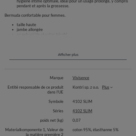
hygiène intime optimale, idéal pour un usage prolongé, y compris
pendant et après la grossesse.
Bermuda confortable pour femmes.
taille haute
jambe allongée
en polyamide et coton tricoté
sous-vêtements invisibles
ajustement parfait à la silhouette
modèle le ventre et les hanches de la femme
matériaux de haute qualité
Afficher plus
Composition :
Partie inférieure en coton : 95% coton, 5% élasthanne.
Marque
Vivisence
Renfort abdominal supérieur : 82% polyamide, 18% élasthanne.
Entité responsable de ce produit
Kontri sp. z o.o.
Plus
dans l'UE
Symbole
4102 SLIM
Séries
4102 SLIM
poids net (kg)
0,07
Materialkomponente 1, Valeur de
coton 95%, élasthanne 5%
la matière première 2