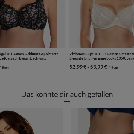
Bügel-BH Damen Geblümt Gepolsterte
Vivisence Bügel BH Für Damen Netzstoff
ze Klassisch Elegant, Schwarz
Elegante Und Feminine Looks 1050, beig
ab
52,99 €
-
bis
53,99 €
/
item
/
item
Das könnte dir auch gefallen