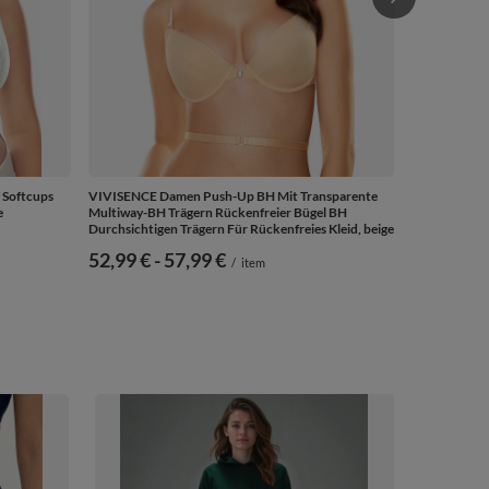
 Softcups
VIVISENCE Damen Push-Up BH Mit Transparente
e
Multiway-BH Trägern Rückenfreier Bügel BH
Durchsichtigen Trägern Für Rückenfreies Kleid, beige
ab
52,99 €
-
bis
57,99 €
/
item