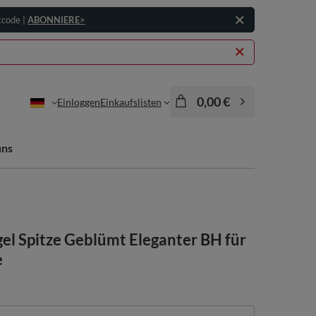
tcode |
ABONNIERE>
0,00 €
Einloggen
Einkaufslisten
uns
el Spitze Geblümt Eleganter BH für
e