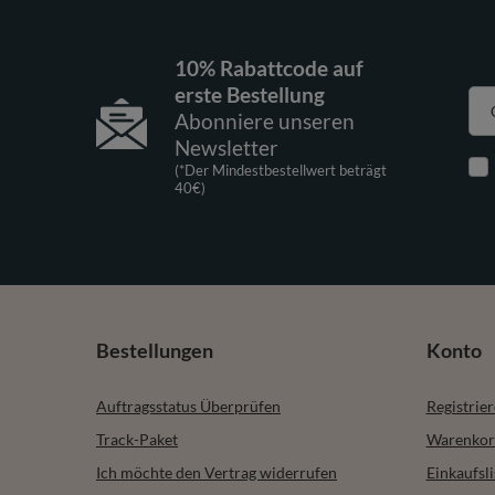
10% Rabattcode auf
erste Bestellung
Abonniere unseren
Newsletter
(*Der Mindestbestellwert beträgt
40€)
Bestellungen
Konto
Auftragsstatus Überprüfen
Registrie
Track-Paket
Warenkor
Ich möchte den Vertrag widerrufen
Einkaufsli