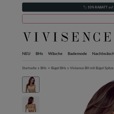
🏷️
10% RABATT
auf 
NEU
BHs
Wäsche
Bademode
Nachtwäsc
Startseite
BHs
Bügel BHs
Vivisence BH mit Bügel Spitze