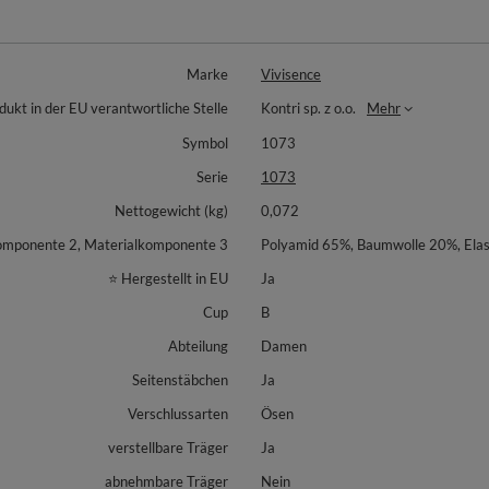
Marke
Vivisence
dukt in der EU verantwortliche Stelle
Kontri sp. z o.o.
Mehr
Symbol
1073
Serie
1073
Nettogewicht (kg)
0,072
omponente 2, Materialkomponente 3
Polyamid 65%, Baumwolle 20%, Ela
⭐ Hergestellt in EU
Ja
Cup
B
Abteilung
Damen
Seitenstäbchen
Ja
Verschlussarten
Ösen
verstellbare Träger
Ja
abnehmbare Träger
Nein