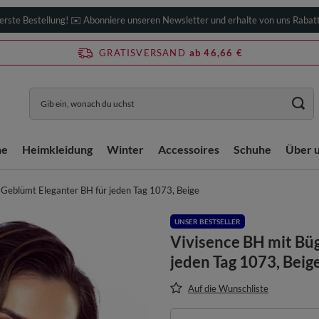
erste Bestellung! ✉️ Abonniere unseren Newsletter und erhalte von uns Rabat
GRATISVERSAND
ab 46,66 €
he
Heimkleidung
Winter
Accessoires
Schuhe
Über 
 Geblümt Eleganter BH für jeden Tag 1073, Beige
UNSER BESTSELLER
Vivisence BH mit Büg
jeden Tag 1073, Beig
Auf die Wunschliste