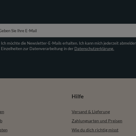
Geben Sie Ihre E-Mail
Ich möchte die Newsletter-E-Mails erhalten. Ich kann mich jederzeit abmelde
Einzelheiten zur Datenverarbeitung in der
Datenschutzerklärung.
Hilfe
ren
Versand & Lieferung
b
Zahlungsarten und Preisen
sten
Wie du dich richtig misst