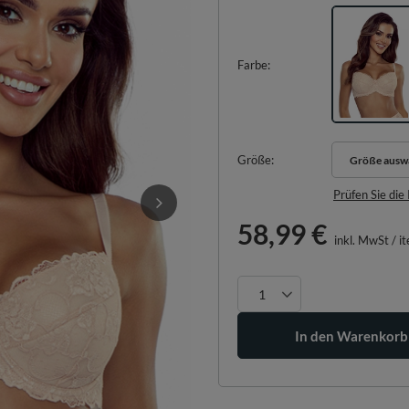
Farbe
Größe
Größe ausw
Größe ausw
Prüfen Sie di
58,99 €
inkl. MwSt
/
i
In den Warenkorb