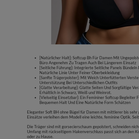
[Natürlicher Halt]: Softcup Bh Für Damen Mit Ungepolst
Büro Angenehm Zu Tragen Auch Bei Längerem Einsatz
[Seitliche Führung]: Integrierte Seitliche Panels Bünd
Natürliche Linie Unter Feiner Oberbekleidung
[Sanfte Trägerpolster]: Mit Weich Unterfütterten Verste
Unterstützung Bei Unterschiedlichen Outfits
[Glatte Verarbeitung]: Glatte Seiten Und Sorgfältige V
Erhältlich in Schwarz, Weiß und Weinrot.
[Vielseitig Einsetzbar]: Ein Femininer Softcup Begleite
Bequemen Halt Und Eine Natürliche Form Schätzen
Eleganter Soft BH ohne Bügel für Damen mit mittlerer bis sehr
Einsätze verleihen dem Modell eine leichte, feminine Optik. Sei
Die Träger sind mit gorsecierschaum gepolstert, schneiden nicht 
Umfang mit rückseitigem Hakenverschluss passt sich an den Kör
oder zu Hause.