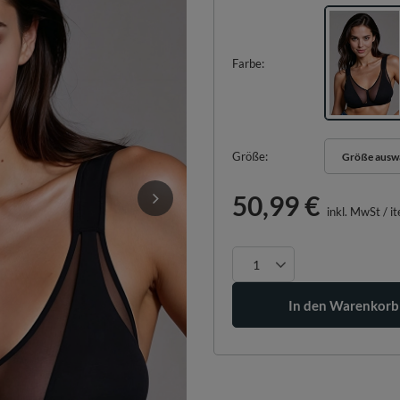
Farbe
Größe
Größe ausw
Größe ausw
50,99 €
inkl. MwSt
/
i
In den Warenkorb