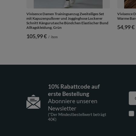
Vivisence Damen Trainingsanzug Zweiteiliges Set
Vivisence 
mit Kapuzenpullover und Jogginghose Lockerer
Warme Bare
Schnitt Kängurutasche Bündchen Elastischer Bund
54,99 €
Alltagskleidung, Grün
105,99 €
/
item
10% Rabattcode auf
erste Bestellung
Abonniere unseren
Newsletter
(*Der Mindestbestellwert beträgt
40€)