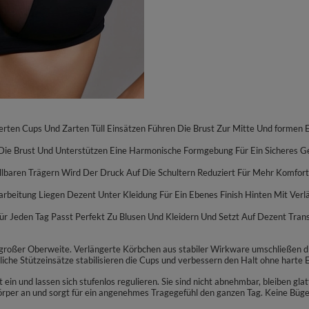
erten Cups Und Zarten Tüll Einsätzen Führen Die Brust Zur Mitte Und formen E
eln Die Brust Und Unterstützen Eine Harmonische Formgebung Für Ein Sicheres 
llbaren Trägern Wird Der Druck Auf Die Schultern Reduziert Für Mehr Komfort B
erarbeitung Liegen Dezent Unter Kleidung Für Ein Ebenes Finish Hinten Mit Ve
r Für Jeden Tag Passt Perfekt Zu Blusen Und Kleidern Und Setzt Auf Dezent Tr
 großer Oberweite. Verlängerte Körbchen aus stabiler Wirkware umschließen di
tliche Stützeinsätze stabilisieren die Cups und verbessern den Halt ohne harte
ein und lassen sich stufenlos regulieren. Sie sind nicht abnehmbar, bleiben glat
per an und sorgt für ein angenehmes Tragegefühl den ganzen Tag. Keine Bügel