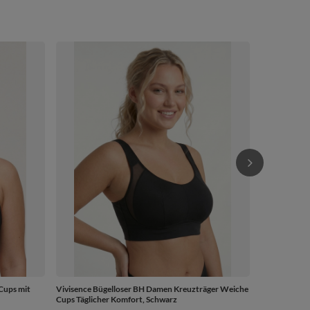
Vivisence Da
Satinbaender
Dekollete U
52,99 €
/
Cups mit
Vivisence Bügelloser BH Damen Kreuzträger Weiche
Cups Täglicher Komfort, Schwarz