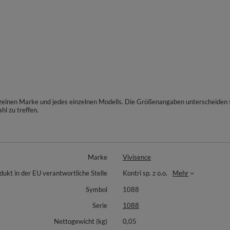
inzelnen Marke und jedes einzelnen Modells. Die Größenangaben unterscheiden
hl zu treffen.
Marke
Vivisence
dukt in der EU verantwortliche Stelle
Kontri sp. z o.o.
Mehr
Symbol
1088
Serie
1088
Nettogewicht (kg)
0,05