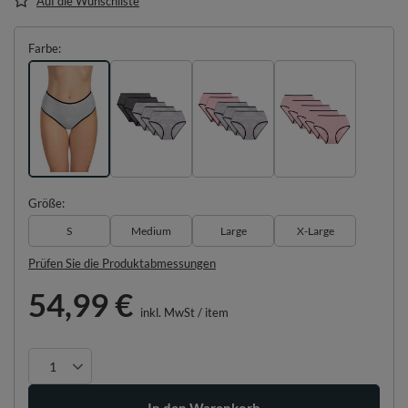
Auf die Wunschliste
Farbe
Größe
S
Medium
Large
X-Large
Prüfen Sie die Produktabmessungen
54,99 €
inkl. MwSt
/
item
In den Warenkorb