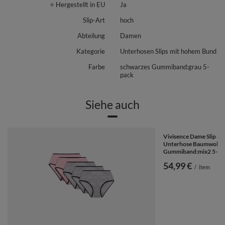
⭐ Hergestellt in EU
Ja
Slip-Art
hoch
Abteilung
Damen
Kategorie
Unterhosen Slips mit hohem Bund
Farbe
schwarzes Gummiband:grau 5-
pack
Siehe auch
Vivisence Dame Slip Ho
Unterhose Baumwolle A
Gummiband:mix2 5-pa
54,99 €
/
item