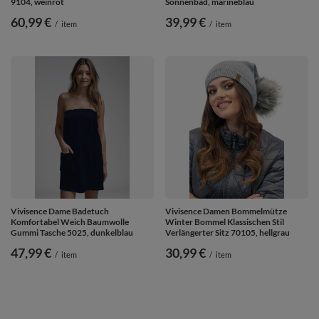
9104, weinrot
Sonnenbad, marineblau
60,99 €
39,99 €
/
item
/
item
Vivisence Dame Badetuch
Vivisence Damen Bommelmütze
Komfortabel Weich Baumwolle
Winter Bommel Klassischen Stil
Gummi Tasche 5025, dunkelblau
Verlängerter Sitz 70105, hellgrau
47,99 €
30,99 €
/
item
/
item