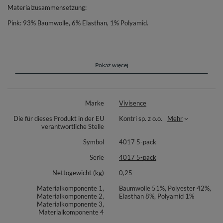
Materialzusammensetzung:
Pink: 93% Baumwolle, 6% Elasthan, 1% Polyamid.
Grau : 51% Baumwolle, 40% Polyesther, 8% Elasthan, 1% Polyamid.
Schwarzgrau: 49% Polyesther, 42% Baumwolle, 8% Elasthan, 1%
Polyamid.
Pokaż więcej
Dunkelgrau: 49% Polyesther, 42% Baumwolle, 8% Elasthan, 1%
Polyamid.
Dunkelblau: 47% Baumwolle, 46% Polyesther, 6% Elasthan, 1%
Marke
Vivisence
Polyamid.
Die für dieses Produkt in der EU
Kontri sp. z o.o.
Mehr
verantwortliche Stelle
Symbol
4017 5-pack
Serie
4017 5-pack
Nettogewicht (kg)
0,25
Materialkomponente 1,
Baumwolle 51%, Polyester 42%,
Materialkomponente 2,
Elasthan 8%, Polyamid 1%
Materialkomponente 3,
Materialkomponente 4