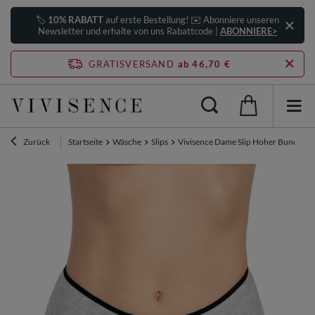
🏷️
10% RABATT
auf erste Bestellung! ✉️ Abonniere unseren
Newsletter und erhalte von uns Rabattcode |
ABONNIERE>
GRATISVERSAND
ab 46,70 €
Zurück
Startseite
Wäsche
Slips
Vivisence Dame Slip Hoher Bund Vol