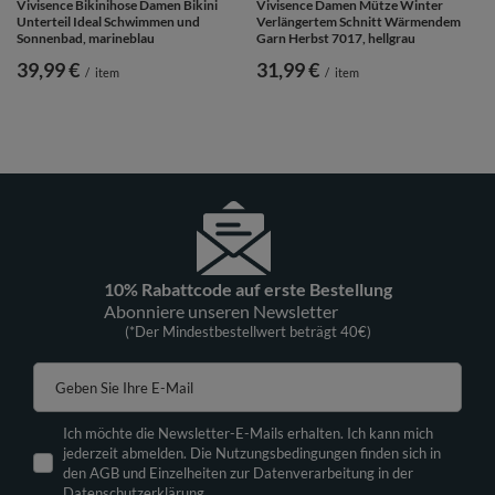
Vivisence Bikinihose Damen Bikini
Vivisence Damen Mütze Winter
Unterteil Ideal Schwimmen und
Verlängertem Schnitt Wärmendem
Sonnenbad, marineblau
Garn Herbst 7017, hellgrau
39,99 €
31,99 €
/
item
/
item
10% Rabattcode auf erste Bestellung
Abonniere unseren Newsletter
(*Der Mindestbestellwert beträgt 40€)
Geben Sie Ihre E-Mail
Ich möchte die Newsletter-E-Mails erhalten. Ich kann mich
jederzeit abmelden. Die Nutzungsbedingungen finden sich in
den AGB und Einzelheiten zur Datenverarbeitung in der
Datenschutzerklärung.