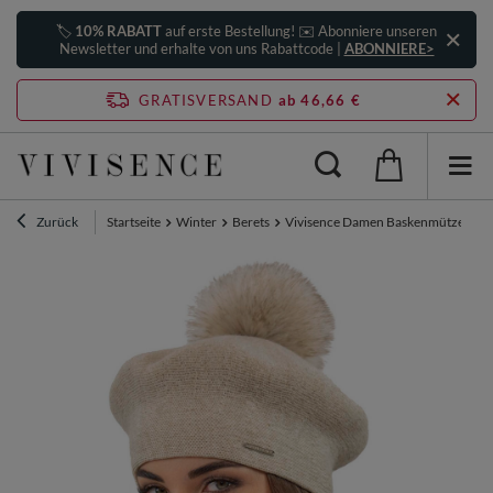
🏷️
10% RABATT
auf erste Bestellung! ✉️ Abonniere unseren
Newsletter und erhalte von uns Rabattcode |
ABONNIERE>
GRATISVERSAND
ab 46,66 €
Zurück
Startseite
Winter
Berets
Vivisence Damen Baskenmütze Warm