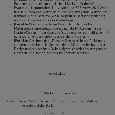
Baskenmütze zu einem modischen Highlight für den Winter.
[Warm und Komfortabel]: Hergestellt aus 70% Acryl, 20% Wolle
und 10% Polyamid, bietet die Mütze hervorragende Wärme und
Komfort. Der Zusatz von Wolle sorgt für zusätzliche Isolierung
und macht sie ideal für kalte Wintertage.
[Perfekte Passform für Jeden Kopf]: Dank der flexiblen
Materialzusammensetzung passt sich die Mütze den meisten
Kopfgrößen an. Ihre universelle Größe und der sorgfältige Schnitt
garantieren eine angenehme und sichere Passform.
[Perfekte Geschenkidee]: Diese Mütze ist nicht nur funktional,
sondern auch eine tolle Geschenkidee. Mit ihrem hochwertigen
Design und den schönen Farben eignet sie sich hervorragend als
Geschenk für Damen, die Stil und Komfort schätzen.
Moderne Baskenmütze mit Bommel.
klassischer Schnitt
aus warmem Garn mit Wollezusatz gefertigt
Pokaż więcej
perfekte Anpassung
mit einem Bommel aus Kunstpelz gefertigt
tolle Geschenkidee
Materialzusammensetzung: 70% Acryl, 20% Wolle, 10% Polyamid.Durch
Marke
Vivisence
die richtige Materialzusammensetzung sind unsere Hüte und
Die für dieses Produkt in der EU
Kontri sp. z o.o.
Mehr
Baskenmützen so flexibel, dass sie auf die Köpfe der meisten Damen
verantwortliche Stelle
passen. Universelle Größe wird den meisten Damen passen.Schöne,
gedämpfte Farben mit zarten Ornamenten bei einigen Modellen werden
Symbol
7035
sicherlich die Anhänger der klassischen Eleganz ansprechen. Wir bieten