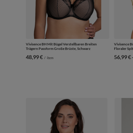
Vivisence BH Mit Bügel Verstellbaren Breiten
Vivisence B
Trägern Passform Große Brüste, Schwarz
Floraler Sp
48,99 €
ab
56,99 €
/
item