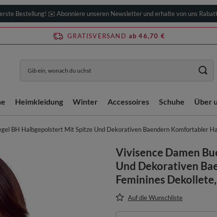
erste Bestellung! ✉️ Abonniere unseren Newsletter und erhalte von uns Rabat
GRATISVERSAND
ab 46,70 €
he
Heimkleidung
Winter
Accessoires
Schuhe
Über 
gel BH Halbgepolstert Mit Spitze Und Dekorativen Baendern Komfortabler Ha
Vivisence Damen Bue
Und Dekorativen Ba
Feminines Dekollete
Auf die Wunschliste