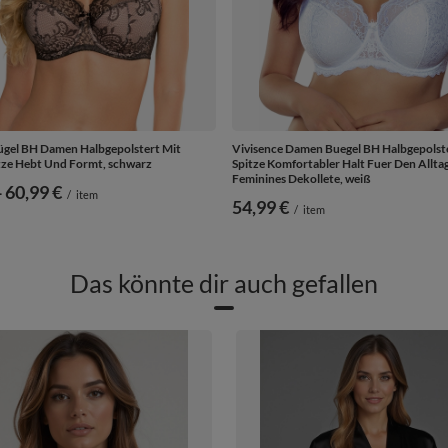
ügel BH Damen Halbgepolstert Mit
Vivisence Damen Buegel BH Halbgepolst
itze Hebt Und Formt, schwarz
Spitze Komfortabler Halt Fuer Den Allta
Feminines Dekollete, weiß
-
bis
60,99 €
/
item
54,99 €
/
item
Das könnte dir auch gefallen