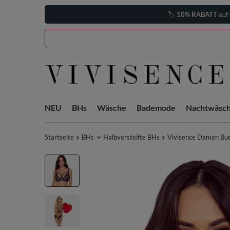
🏷️
10% RABATT
auf 
NEU
BHs
Wäsche
Bademode
Nachtwäsc
Startseite
BHs
Halbversteifte BHs
Vivisence Damen Bue