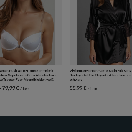
Damen Push Up BH Rueckenfrei mit
Vivisence Morgenmantel Satin Mit Spitz
hluss Gepolsterte Cups Abnehmbare
Bindegürtel Für Elegante Abendroutine
e Traeger Fuer Abendkleider, weiß
schwarz
-
bis
79,99 €
55,99 €
/
item
/
item