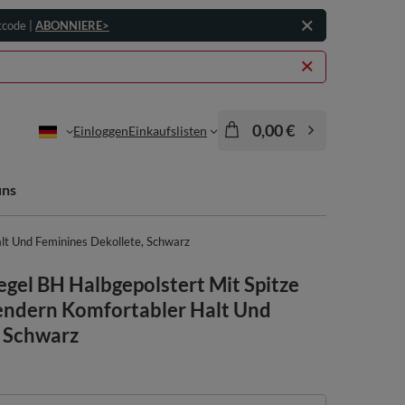
tcode |
ABONNIERE>
0,00 €
Einloggen
Einkaufslisten
uns
lt Und Feminines Dekollete, Schwarz
gel BH Halbgepolstert Mit Spitze
endern Komfortabler Halt Und
, Schwarz