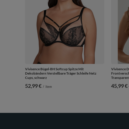
Vivisence Bügel-BH Softcup Spitze Mit
Vivisence 
Dekobändern Verstellbare Träger Schleife Netz
Frontversc
Cups, schwarz
Transparent
52,99 €
ab
45,99 €
/
item