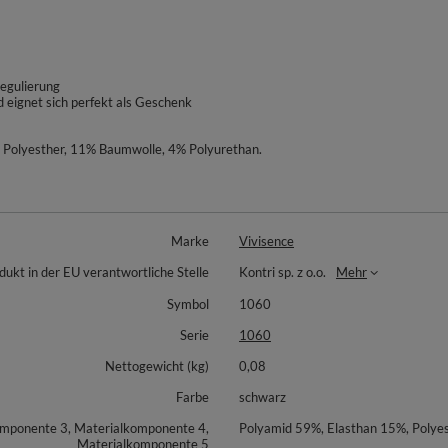
regulierung
 eignet sich perfekt als Geschenk
Polyesther, 11% Baumwolle, 4% Polyurethan.
Marke
Vivisence
dukt in der EU verantwortliche Stelle
Kontri sp. z o.o.
Mehr
Symbol
1060
Serie
1060
Nettogewicht (kg)
0,08
Farbe
schwarz
omponente 3, Materialkomponente 4,
Polyamid 59%, Elasthan 15%, Polye
Materialkomponente 5