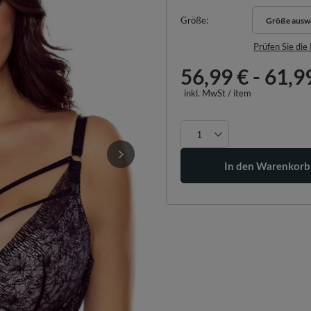
Größe
Größe ausw
Größe ausw
Prüfen Sie di
56,99 €
-
61,9
inkl. MwSt
/
item
In den Warenkorb