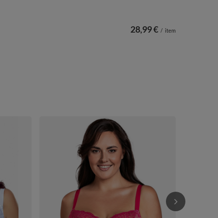
28,99 €
/
item
Vivisence Bü
Floraler Spi
58,99 €
/