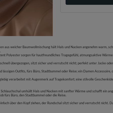
men aus weicher Baumwollmischung hält Hals und Nacken angenehm warm, schüt
.
nt Polyester sorgen für hautfreundliches Tragegefühl, atmungsaktive Wärme und
 schnell übergezogen, sitzt sicher und verrutscht nicht; perfekt unter Jacke o
n und lässigen Outfits, fürs Büro, Stadtbummel oder Reise; ein Damen Accessoir
nglebig verarbeitet mit Augenmerk auf Tragekomfort; eine stilvolle Geschenkidee 
e Schlauchschal umhüllt Hals und Nacken mit sanfter Wärme und schafft ein ang
 ob fürs Büro, den Stadtbummel oder die Reise.
nfach über den Kopf ziehen, der Rundschal sitzt sicher und verrutscht nicht. D