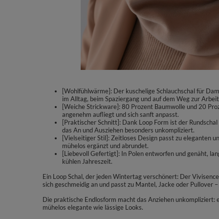
[Wohlfühlwärme]: Der kuschelige Schlauchschal für Da
im Alltag, beim Spaziergang und auf dem Weg zur Arbeit
[Weiche Strickware]: 80 Prozent Baumwolle und 20 Proze
angenehm aufliegt und sich sanft anpasst.
[Praktischer Schnitt]: Dank Loop Form ist der Rundschal
das An und Ausziehen besonders unkompliziert.
[Vielseitiger Stil]: Zeitloses Design passt zu elegante
mühelos ergänzt und abrundet.
[Liebevoll Gefertigt]: In Polen entworfen und genäht, la
kühlen Jahreszeit.
Ein Loop Schal, der jeden Wintertag verschönert: Der Vivisenc
sich geschmeidig an und passt zu Mantel, Jacke oder Pullover –
Die praktische Endlosform macht das Anziehen unkompliziert: ei
mühelos elegante wie lässige Looks.