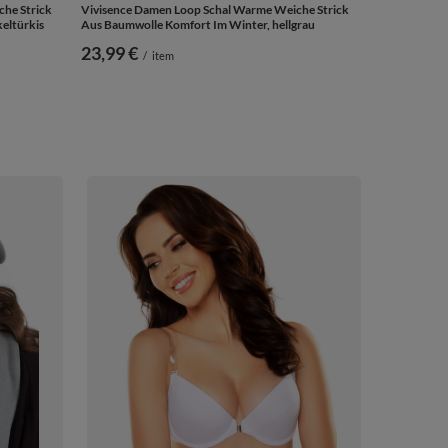
he Strick
Vivisence Damen Loop Schal Warme Weiche Strick
eltürkis
Aus Baumwolle Komfort Im Winter, hellgrau
23,99 €
/
item