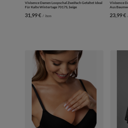
Vivisence Damen Loopschal Zweifach Gefaltet Ideal
Vivisence D
Für Kalte Wintertage 7017S, beige
Aus Baumwol
31,99 €
23,99 €
/
item