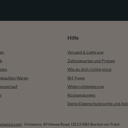
Hilfe
ren
Versand & Lieferung
b
Zahlungsarten und Preisen
sten
Wie du dich richtig misst
 gekauften Waren
BH-Typen
onsverlauf
Widerrufsbelehrung
r
Rücksendungen
Deine Datenschutzrechte und Anl
visence.com
Vivisence
,
49 Hevea Road
,
DE13 0SH
Burton-on-Trent