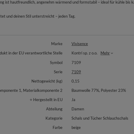
ist hautfreundlich, angenehm wärmend und formstabil – ideal für kühle bis ka
t und deinen Stil unterstreicht – jeden Tag.
Marke
Vivisence
dukt in der EU verantwortliche Stelle
Kontri sp. z o.o.
Mehr
Symbol
7109
Serie
7109
Nettogewicht (kg)
0,15
omponente 1, Materialkomponente 2
Baumwolle 77%, Polyester 23%
⭐ Hergestellt in EU
Ja
Abteilung
Damen
Kategorie
Schals und Tücher Schlauchschals
Farbe
beige