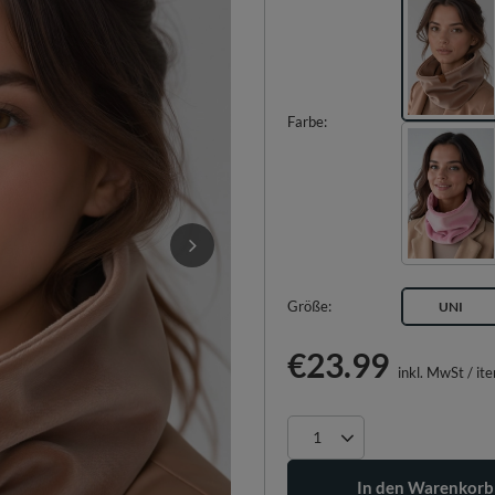
Farbe
Größe
UNI
€23.99
inkl. MwSt
/
it
In den Warenkorb