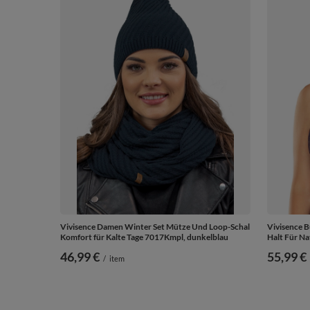
Vivisence Damen Winter Set Mütze Und Loop-Schal
Vivisence 
Komfort für Kalte Tage 7017Kmpl, dunkelblau
Halt Für Na
46,99 €
55,99 €
/
item