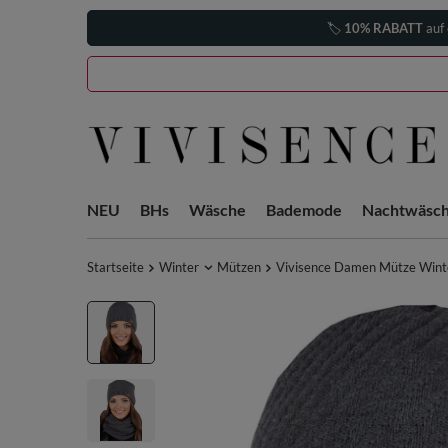
🏷️
10% RABATT
auf 
NEU
BHs
Wäsche
Bademode
Nachtwäsc
Startseite
Winter
Mützen
Vivisence Damen Mütze Wint