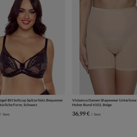
Bügel-BH Softcup Spitze Netz Bequemer
Vivisence Damen Shapewear Unterhose
türliche Form, Schwarz
Hoher Bund 4102, Beige
36,99 €
/
item
/
item