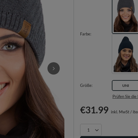
Farbe
Größe
UNI
Prüfen Sie di
€31.99
inkl. MwSt
/
it