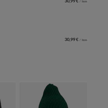
30,99 €
/
item
30,99 €
/
item
Vivisence D
Schnitt Wärm
31,99 €
/