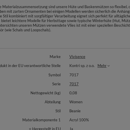
 Materialzusammensetzung sind unsere Hüte und Baskenmützen so flexibel, da
 mit zarten Ornamenten bei einigen Modellen werden sicherlich die Anhänger 
Stil kombiniert mit sorgfältiger Verarbeitung eignet sich perfekt für alltäglic
 bietet leichtere Modelle für Herbsttage sowie typische Winterhüte (Hut, Müt
ersichten unseren Mützen verwendete Vlies ist mit einer speziellen Beschicht
ör (wie Schals und Loopschals).
Marke
Vivisence
dukt in der EU verantwortliche Stelle
Kontri sp. z o.o.
Mehr
Symbol
7017
Serie
7017
Nettogewicht (kg)
0,08
Abteilung
Women
Stil
Beanie
Materialkomponente 1
Acryl 100%
⭐ Hergestellt in EU
Ja