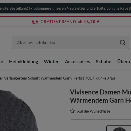
erste Bestellung! ✉️ Abonniere unseren Newsletter und erhalte von uns Rabat
GRATISVERSAND
ab 46,70 €
he
Heimkleidung
Winter
Accessoires
Schuhe
Über 
er Verlängertem Schnitt Wärmendem Garn Herbst 7017, dunkelgrau
Vivisence Damen Müt
Wärmendem Garn Her
Auf die Wunschliste