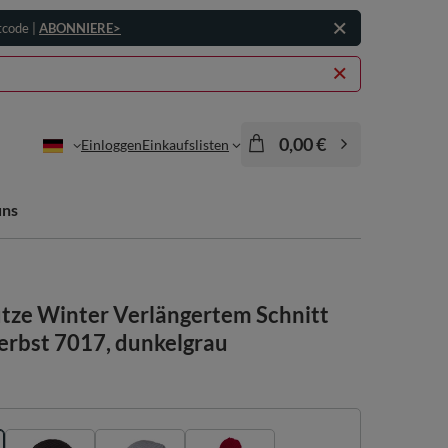
tcode |
ABONNIERE>
0,00 €
Einloggen
Einkaufslisten
uns
ze Winter Verlängertem Schnitt
bst 7017, dunkelgrau