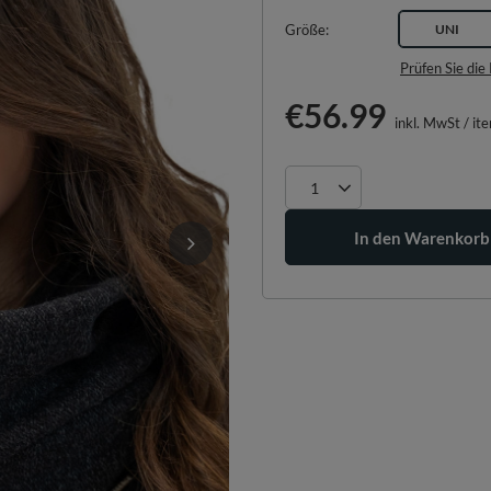
Größe
UNI
Prüfen Sie di
€56.99
inkl. MwSt
/
it
In den Warenkorb