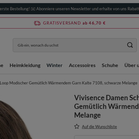
erste Bestellung! ✉️ Abonniere unseren Newsletter und erhalte von uns Rabat
GRATISVERSAND
ab 46,70 €
he
Heimkleidung
Winter
Accessoires
Schuhe
Über 
 Loop Modischer Gemütlich Wärmendem Garn Kalte 7108, schwarze Melange
Vivisence Damen Sch
Gemütlich Wärmende
Melange
Auf die Wunschliste