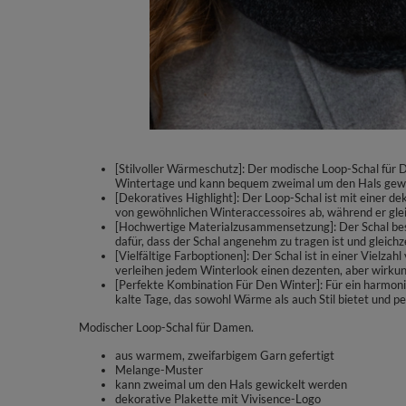
[Stilvoller Wärmeschutz]: Der modische Loop-Schal für 
Wintertage und kann bequem zweimal um den Hals gewic
[Dekoratives Highlight]: Der Loop-Schal ist mit einer d
von gewöhnlichen Winteraccessoires ab, während er glei
[Hochwertige Materialzusammensetzung]: Der Schal bes
dafür, dass der Schal angenehm zu tragen ist und gleichz
[Vielfältige Farboptionen]: Der Schal ist in einer Vielza
verleihen jedem Winterlook einen dezenten, aber wirkun
[Perfekte Kombination Für Den Winter]: Für ein harmon
kalte Tage, das sowohl Wärme als auch Stil bietet und p
Modischer Loop-Schal für Damen.
aus warmem, zweifarbigem Garn gefertigt
Melange-Muster
kann zweimal um den Hals gewickelt werden
dekorative Plakette mit Vivisence-Logo