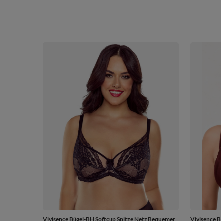
Vivisence Bügel-BH Softcup Spitze Netz Bequemer
Vivisence 