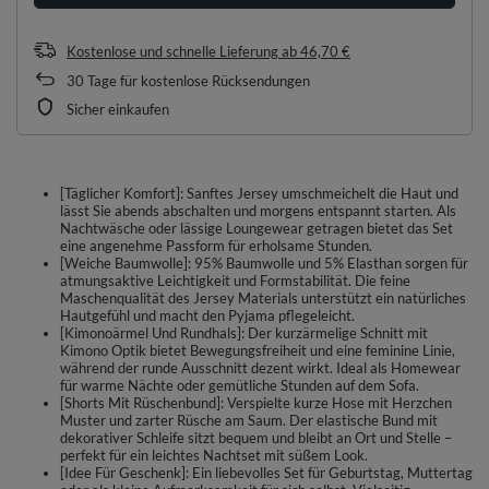
Kostenlose und schnelle Lieferung
ab
46,70 €
30
Tage für kostenlose Rücksendungen
Sicher einkaufen
[Täglicher Komfort]: Sanftes Jersey umschmeichelt die Haut und
lässt Sie abends abschalten und morgens entspannt starten. Als
Nachtwäsche oder lässige Loungewear getragen bietet das Set
eine angenehme Passform für erholsame Stunden.
[Weiche Baumwolle]: 95% Baumwolle und 5% Elasthan sorgen für
atmungsaktive Leichtigkeit und Formstabilität. Die feine
Maschenqualität des Jersey Materials unterstützt ein natürliches
Hautgefühl und macht den Pyjama pflegeleicht.
[Kimonoärmel Und Rundhals]: Der kurzärmelige Schnitt mit
Kimono Optik bietet Bewegungsfreiheit und eine feminine Linie,
während der runde Ausschnitt dezent wirkt. Ideal als Homewear
für warme Nächte oder gemütliche Stunden auf dem Sofa.
[Shorts Mit Rüschenbund]: Verspielte kurze Hose mit Herzchen
Muster und zarter Rüsche am Saum. Der elastische Bund mit
dekorativer Schleife sitzt bequem und bleibt an Ort und Stelle –
perfekt für ein leichtes Nachtset mit süßem Look.
[Idee Für Geschenk]: Ein liebevolles Set für Geburtstag, Muttertag