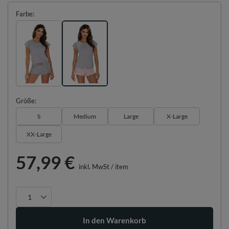
Farbe
Größe
S
Medium
Large
X-Large
XX-Large
57,99 €
inkl. MwSt
/
item
In den Warenkorb