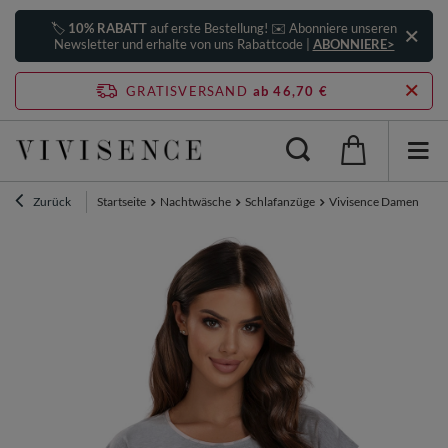
🏷️
10% RABATT
auf erste Bestellung! ✉️ Abonniere unseren
Newsletter und erhalte von uns Rabattcode |
ABONNIERE>
GRATISVERSAND
ab 46,70 €
Zurück
Startseite
Nachtwäsche
Schlafanzüge
Vivisence Damen Schl