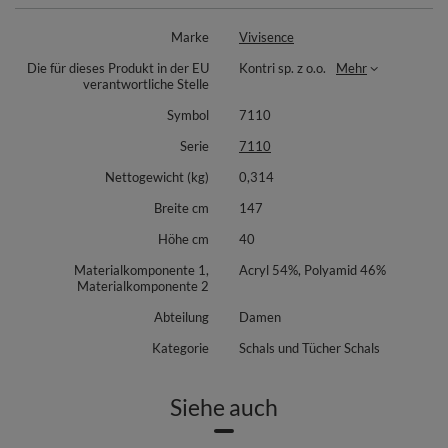
Die lockere Passform bietet Bewegungsfreiheit und ein angenehmes
Tragegefühl im Alltag. Ideal für kühle Tage und die Übergangszeit, wenn
Marke
Vivisence
Sie schnell etwas Wärmendes überziehen möchten, ohne das Outfit zu
beschweren. Perfekt für Layering und vielseitige Stylings – von casual bis
Die für dieses Produkt in der EU
Kontri sp. z o.o.
Mehr
smart.
verantwortliche Stelle
Materialzusammensetzung: 54% Acryl, 46% Polyamid. Das Material liegt
Symbol
7110
weich auf der Haut und ist leicht, wodurch das Poncho zum
unkomplizierten Begleiter auf Reisen und im Büro wird. Kombinieren Sie
Serie
7110
es je nach Anlass elegant oder lässig – es rundet Looks im
Handumdrehen ab.
Nettogewicht (kg)
0,314
Breite cm
147
Höhe cm
40
Materialkomponente 1,
Acryl 54%, Polyamid 46%
Materialkomponente 2
Abteilung
Damen
Kategorie
Schals und Tücher Schals
Siehe auch