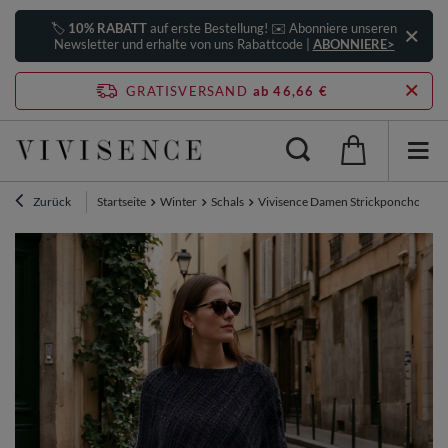
🏷️
10% RABATT
auf erste Bestellung! ✉️ Abonniere unseren
Newsletter und erhalte von uns Rabattcode |
ABONNIERE>
GRATISVERSAND
ab 46,66 €
Zurück
Startseite
Winter
Schals
Vivisence Damen Strickponcho Asym