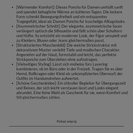
[Wärmender Komfort]: Dieses Poncho für Damen umhüllt sanft
und spendet behagliche Wärme an kühleren Tagen. Die lockere
Form schenkt Bewegungsfreiheit und ein entspanntes
Tragegefühl, ideal als Damen Poncho für kuschelige Alltagslooks.
[Asymmetrischer Schnitt]: Der elegante, asymmetrische Saum
verlängert optisch die Silhouette und fällt schön über Schultern
und Hüfte. So entsteht ein moderner Look, der Figur umspielt und
zu Kleidern, Blusen oder Jeans gleichermaßen passt.
[Strukturiertes Maschenbild]: Die weiche Strickstruktur mit
dekorativem Muster verleiht Tiefe und modischen Charakter.
Angenehm auf der Haut, formstabil und leicht, das perfekte
Strickponcho zum Überziehen ohne aufzutragen.
[Vielseitiges Styling]: Lässt sich mühelos fürs Layering
kombinieren, ob im Büro oder in der Freizeit. Tragen Sie es über
Hemd, Rollkragen oder Kleid als unkomplizierten Überwurf, der
Outfits im Handumdrehen aufwertet.
[Schöne Geschenkidee]: Ein stilvoller Begleiter für Übergangszeit
und Reisen, der sich leicht verstauen lässt und Looks elegant
abrundet. Eine feine Wahl als Geschenk für sie, wenn Komfort und
Stil gleichermaßen zählen.
Ein weiches Strickponcho von Vivisence, das Ihre Garderobe um eine
elegante und gemütliche Schicht bereichert. Die asymmetrische Form
fällt sanft über Schultern und Hüfte und umspielt die Figur. Das
dekorative, strukturierte Maschenbild setzt einen modischen Akzent und
Pokaż więcej
passt zu Bluse, Kleid oder Denim.