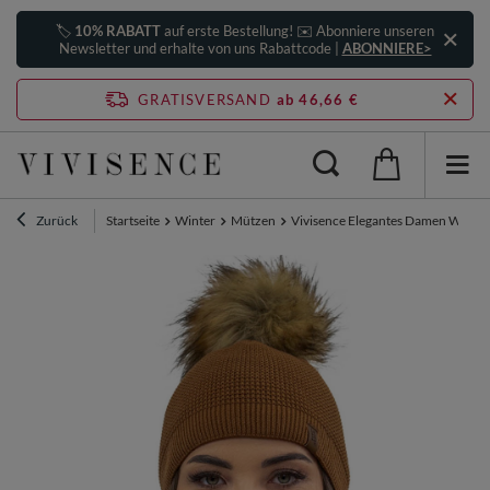
🏷️
10% RABATT
auf erste Bestellung! ✉️ Abonniere unseren
Newsletter und erhalte von uns Rabattcode |
ABONNIERE>
GRATISVERSAND
ab 46,66 €
Zurück
Startseite
Winter
Mützen
Vivisence Elegantes Damen Winter 