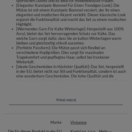
sportlichen Outfits und ist ideal für modebewusste Frauen.
[Eleganter Kunstpelz-Bommel Für Einen Trendigen Look]: Die
Mütze ist mit einem Kunstpelz-Bommel verziert, der ihr einen
eleganten und modischen Akzent verleiht. Dieser klassische Look
ergänzt die Funktionalität und macht das Set zu einem modischen
Highlight.
[Wärmendes Garn Für Kalte Wintertage]: Hergestellt aus 100%
Acryl, bietet das Set hervorragenden Schutz vor Kälte. Das
weiche Garn sorgt dafür, dass Sie an kalten Wintertagen warm
bleiben und gleichzeitig stilvoll aussehen.
[Perfekte Passform]: Die Mütze passt sich flexibel an
verschiedene Kopfgrößen. Dies sorgt für maximalen
Tragekomfort und gepflegtes Haar, selbst bei trockener
Winterluft.
[Ideale Geschenkidee In Höchster Qualität]: Das Set, hergestellt
in der EU, bietet nicht nur Stil und Funktionalität, sondern ist auch
eine wunderbare Geschenkidee. Die hohe Qualität und die
universelle Größe machen es perfekt für alle, die Wert auf Eleganz
und Komfort legen.
Elegantes Set für modebewusste Frauen: Mütze und Schal.
Pokaż więcej
klassischer Schnitt
aus warmem Garn
perfekte Passform
Bommel aus Kunstpelz
Marke
Vivisence
passt sowohl zu eleganten, als auch sportlichen Outfits
Abmessungen des Schals: Länge - 174 cm, Breite - 44 cm
Die für dieses Produkt in der EU
Kontri sp. z o.o.
Mehr
tolle Geschenkidee